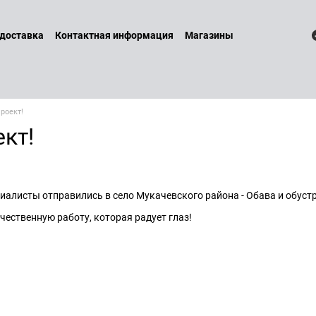
 доставка
Контактная информация
Магазины
 и возврат
Договор оферты
Бренды
Наши услуги
Блог
литика конфиденциальности
роект!
кт!
иалисты отправились в село Мукачевского района - Обава и обуст
ачественную работу, которая радует глаз!