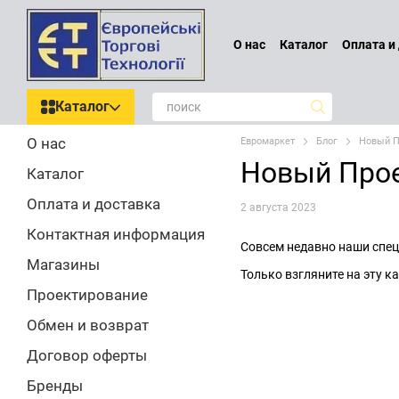
Перейти к основному контенту
О нас
Каталог
Оплата и
Проектирование
Обмен
Отзывы о магазине
По
Каталог
О нас
Евромаркет
Блог
Новый П
Новый Прое
Каталог
Оплата и доставка
2 августа 2023
Контактная информация
Совсем недавно наши спец
Магазины
Только взгляните на эту к
Проектирование
Обмен и возврат
Договор оферты
Бренды