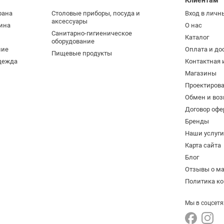
Клиентам
рана
Столовые приборы, посуда и
Вход в личн
аксессуары
ина
О нас
Санитарно-гигиеническое
Каталог
оборудование
ние
Оплата и до
Пищевые продукты
дежда
Контактная
Магазины
Проектиров
Обмен и воз
Договор офе
Бренды
Наши услуг
Карта сайта
Блог
Отзывы о м
Политика к
Мы в соцсетя