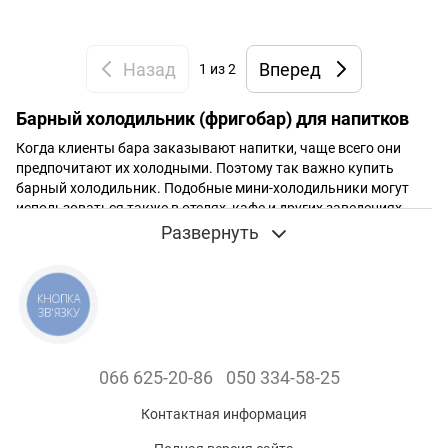
Назад
Вперед
1
из 2
Барный холодильник (фригобар) для напитков
Когда клиенты бара заказывают напитки, чаще всего они
предпочитают их холодными. Поэтому так важно купить
барный холодильник. Подобные мини-холодильники могут
использоваться также в отелях, кафе и других заведениях.
Барные шкафы быстро охлаждают напитки и
Развернуть
преимущественно имеют прозрачные дверцы, которые
позволяют демонстрировать ассортимент посетителям.
Благодаря компактности их удастся установить на барную
КНОПКА
стойку или прилавок либо вмонтировать под столешницу.
ЗВ'ЯЗКУ
Часто такие холодильники можно увидеть на задней линии
бара.
066 625-20-86
050 334-58-25
Контактная информация