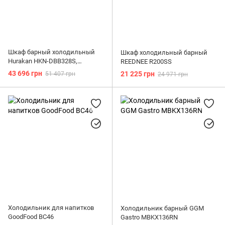
Шкаф барный холодильный
Шкаф холодильный барный
Hurakan HKN-DBB328S,
REEDNEE R200SS
стекляные раздвижные двери
43 696 грн
21 225 грн
51 407 грн
24 971 грн
840 мм
Холодильник для напитков
Холодильник барный GGM
GoodFood BC46
Gastro MBKX136RN