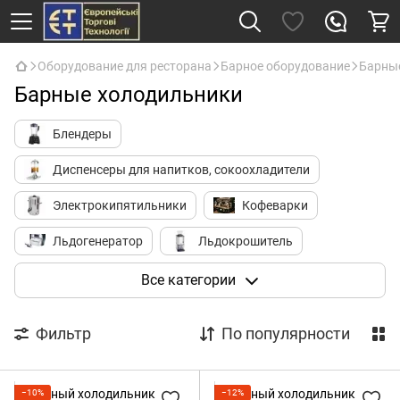
Оборудование для ресторана
Барное оборудование
Барны
Барные холодильники
Блендеры
Диспенсеры для напитков, сокоохладители
Электрокипятильники
Кофеварки
Льдогенератор
Льдокрошитель
Молочники (питчеры)
Молочные миксеры
Все категории
Соковыжималки
Шоколадницы
Фильтр
По популярности
Барные холодильники
Барные органайзеры, держатели стаканов
−10%
−12%