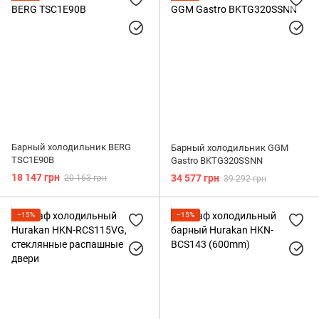
Джиггеры
Шейкеры
Для темперирования
Нок-боксы
Мадлеры
Стрейнеры
Барный холодильник BERG
Барный холодильник GGM
TSC1E90B
Gastro BKTG320SSNN
18 147 грн
34 577 грн
20 163 грн
39 292 грн
−15%
−15%