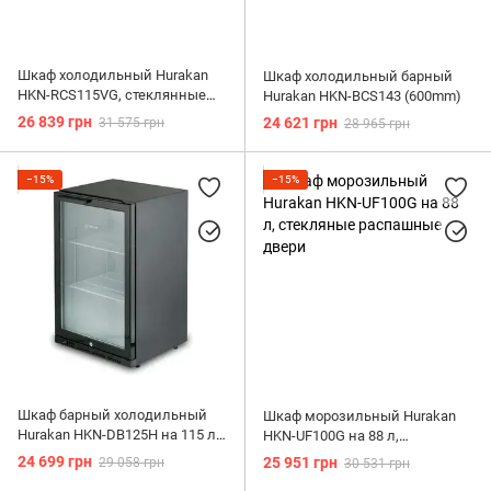
Шкаф холодильный Hurakan
Шкаф холодильный барный
HKN-RCS115VG, стеклянные
Hurakan HKN-BCS143 (600mm)
распашные двери
26 839 грн
24 621 грн
31 575 грн
28 965 грн
−15%
−15%
Шкаф барный холодильный
Шкаф морозильный Hurakan
Hurakan HKN-DB125H на 115 л,
HKN-UF100G на 88 л,
стеклянные распашные двери
стекляные распашные двери
24 699 грн
25 951 грн
29 058 грн
30 531 грн