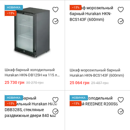
НОВИНКА
−15%
−15%
Шкаф барный холодильный
Шкаф морозильный барный
Hurakan HKN-DB125H на 115 л,
Hurakan HKN-BCS143F (600mm)
стеклянные распашные двери
25 730 грн
25 064 грн
30 270 грн
29 487 грн
НОВИНКА
НОВИНКА
−15%
−15%