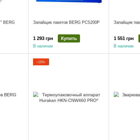
л" BERG
Запайщик пакетов BERG PCS200P
Запайщик па
1 293 грн
Купить
1 551 грн
В наличии
В наличии
−15%