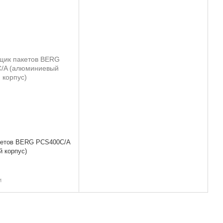
кетов BERG PCS400C/A
 корпус)
и