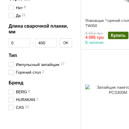
8
Нет
11
Да
Упаковщик "горячий сто
Длина сварочной планки,
TW450
мм
4 653 грн
Купить
4 095 грн
От Длина сварочной планки, мм
До Длина сварочной планки, мм
В наличии
OK
Тип
17
Импульсный запайщик
2
Горячий стол
Бренд
6
BERG
1
HURAKAN
12
CAS