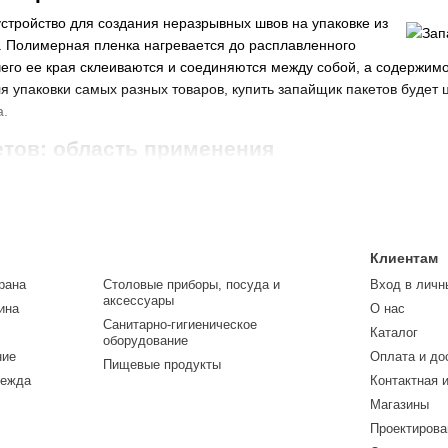
устройство для создания неразрывных швов на упаковке из
 Полимерная пленка нагревается до расплавленного
 чего ее края склеиваются и соединяются между собой, а содержим
я упаковки самых разных товаров, купить запайщик пакетов будет 
а.
тов: область применения
ки пакетов может быть ручным, автоматическим или конвейерным.
ыми производственными мощностями, тогда как два первых удовлет
также “горячие столы” — приборы для упаковки продукции в стрет
ения пленки.
Клиентам
о фасуют в полимерные пакеты мелкие продукты, продающиеся на ра
рана
Столовые приборы, посуда и
Вход в личн
ных товаров — от шурупов до пуговиц, которые можно для удобства
аксессуары
ина
О нас
димости каждый раз пересчитывать перед покупателем. Если в
маг
Санитарно-гигиеническое
Каталог
оборудование
детали с одинаковым весом, фасовать товары таким образом очен
ние
Оплата и до
Пищевые продукты
 иногда практикуют упаковку личных вещей посетителей в запаянн
дежда
Контактная 
кассы.
Магазины
рмаркеты активно пользуются, чтобы обматывать пленкой контейне
Проектирова
нер и заворачивают в пленку. Когда дно контейнера прикладывают к