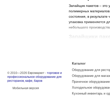
Запайщик пакетов – это 
полимерных материалов.
состояния, в результате
упаковка применяется дл
небольшого производств
Запайщики паке
Оборудование для запай
предприятиях с масштабн
оборудования относятся 
дополнительного скрепл
Каталог
Заведения торговли част
Оборудование для ресто
© 2010—2026 Евромаркет -
торговое и
мелких непродовольствен
Оборудование для магаз
профессиональное оборудование для
реализовать, без необхо
ресторанов, кафе, баров
Прачечное оборудование
умеющие считать мелкие 
Холодильное оборудова
Мобильная версия
Большие торговые центры
Кухонный инвентарь и о
вынесли ничего в обход 
“Горячими столами” супе
нарезку кладут в контей