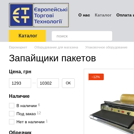
Перейти к основному контенту
О нас
Каталог
Оплата 
Проектирование
Обме
Блог
Отзывы о магаз
Каталог
Евромаркет
Оборудование для магазина
Упаковочное оборудование
Запайщики пакетов
Цена, грн
−12%
От Цена, грн
До Цена, грн
OK
Наличие
6
В наличии
12
Под заказ
1
Нет в наличии
Обрезчик