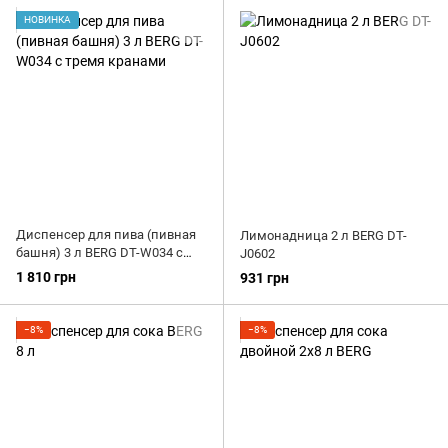
Барные органайзеры, держатели стаканов
НОВИНКА
Джиггеры
Шейкеры
Для темперирования
Нок-боксы
Мадлеры
Стрейнеры
Диспенсер для пива (пивная
Лимонадница 2 л BERG DT-
башня) 3 л BERG DT-W034 с
J0602
тремя кранами
1 810 грн
931 грн
−8%
−8%