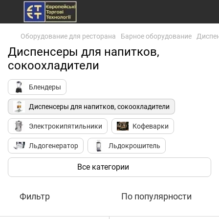
Оборудование для ресторана
Барное оборудование
Диспен
Диспенсеры для напитков,
сокоохладители
Блендеры
Диспенсеры для напитков, сокоохладители
Электрокипятильники
Кофеварки
Льдогенератор
Льдокрошитель
Молочники (питчеры)
Молочные миксеры
Все категории
Соковыжималки
Шоколадницы
Фильтр
По популярности
Барные холодильники