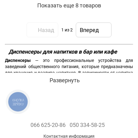
Показать еще 8 товаров
Назад
Вперед
1
из 2
Диспенсеры для напитков в бар или кафе
Диспенсеры
— это профессиональные устройства для
заведений общественного питания, которые предназначены
для хранения и разлива напитков. В зависимости от напитка
они также дополнительно могут поддерживать тепло или
Развернуть
холодную температуру – путем изоляции или
додабавления
льда
либо активное нагревание или
охлаждение.
КНОПКА
ЗВ'ЯЗКУ
Виды и особенности диспенсеров для напитков
Диспенсеры бывают настольного и напольного исполнения.
Напольные диспенсеры используются в
больших заведениях
066 625-20-86
050 334-58-25
для хранения
напитков в
Контактная информация