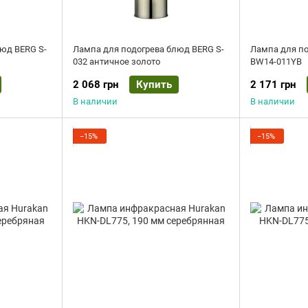
юд BERG S-
Лампа для подогрева блюд BERG S-
Лампа для п
032 античное золото
BW14-011YB
2 068 грн
Купить
2 171 грн
В наличии
В наличии
−15%
−15%