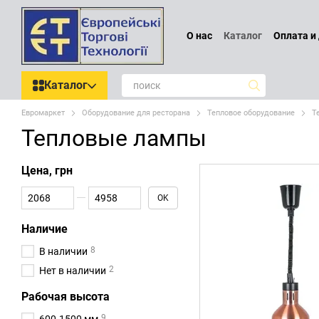
Перейти к основному контенту
О нас
Каталог
Оплата и
Проектирование
Обмен
Отзывы о магазине
По
Каталог
Евромаркет
Оборудование для ресторана
Тепловое оборудование
Т
Тепловые лампы
Цена, грн
От Цена, грн
До Цена, грн
OK
Наличие
8
В наличии
2
Нет в наличии
Рабочая высота
9