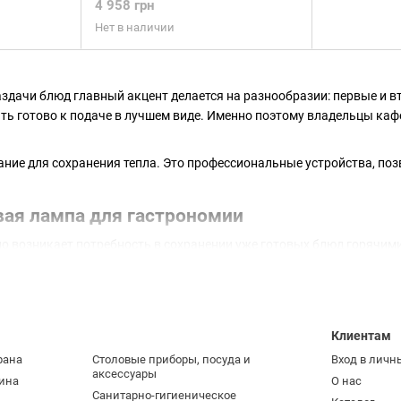
4 958 грн
Нет в наличии
здачи блюд главный акцент делается на разнообразии: первые и вт
ть готово к подаче в лучшем виде. Именно поэтому владельцы каф
ание для сохранения тепла. Это профессиональные устройства, п
вая лампа для гастрономии
о возникает потребность в сохранении уже готовых блюд горячими,
овые шкафы, то сегодня гораздо более эффективны инфракрасные 
газине «Евромаркет», где представлен выбор моделей под любые 
Профессиональная тепловая ламп
питания. Модели могут быть под
Клиентам
одному принципу: инфракрасное 
рана
Столовые приборы, посуда и
Вход в личн
и поддерживая идеальную темпер
аксессуары
ина
О нас
Санитарно-гигиеническое