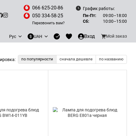
066 625-20-86
График работы:
050 334-58-25
Пн-Пт:
09:00–18:00
Сб:
10:00–15:00
Перезвонить вам?
Вход
Мой заказ
Рус
UAH
по популярности
сначала дешевле
по названию
ировка: