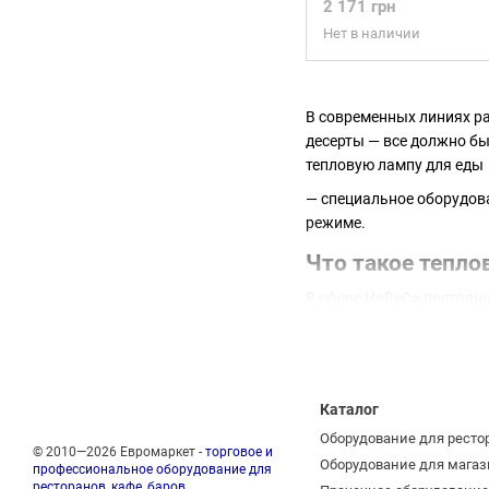
2 171 грн
Нет в наличии
В современных линиях ра
десерты — все должно бы
тепловую лампу для еды
— специальное оборудов
режиме.
Что такое тепло
В сфере HoReCa постоянн
этого использовали дух
в специализированном ма
Каталог
Оборудование для ресто
© 2010—2026 Евромаркет -
торговое и
Оборудование для магаз
профессиональное оборудование для
ресторанов, кафе, баров