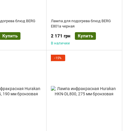
одогрева блюд BERG
Лампа для подогрева блюд BERG
E801a черная
Купить
2 171 грн
Купить
В наличии
−15%