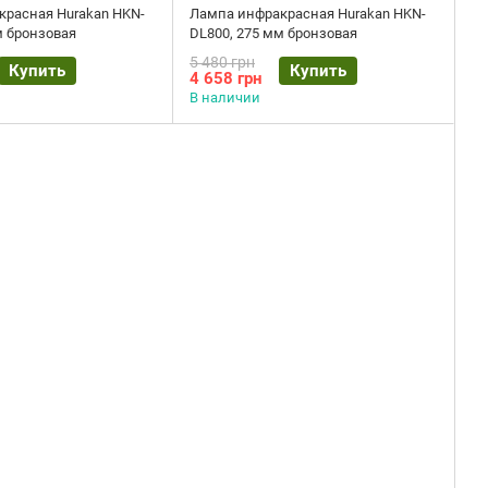
расная Hurakan HKN-
Лампа инфракрасная Hurakan HKN-
м бронзовая
DL800, 275 мм бронзовая
5 480 грн
Купить
Купить
4 658 грн
В наличии