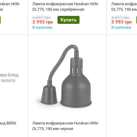
rakan HKN-
Лампа инфракрасная Hurakan HKN-
Лампа инфрак
ая
DL775, 190 мм серебрянная
DL775, 190 м
4 697 грн
4 697 грн
Купить
3 993 грн
3 993 грн
В наличии
В наличии
люд BERG
Лампа инфракрасная Hurakan HKN-
DL775, 190 мм черная