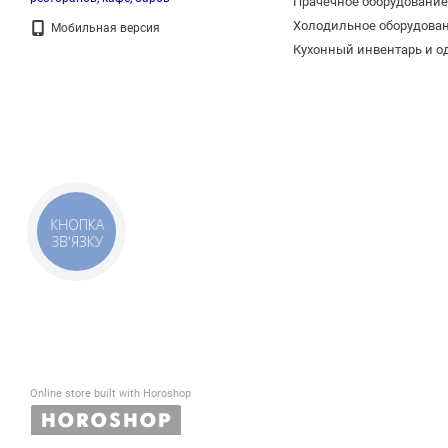
Прачечное оборудование
Холодильное оборудова
Мобильная версия
Кухонный инвентарь и о
КНОПКА
ЗВ'ЯЗКУ
Многие модели имеют рег
мощности устройства, по
Виды ламп для 
Среди наиболее распрос
Online store built with Horoshop
лампы для заведения
,