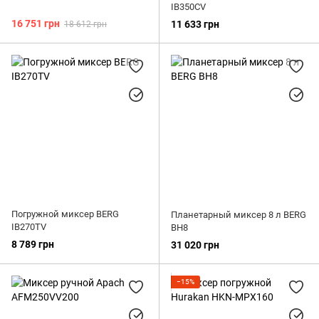
IB350CV
16 751 грн
11 633 грн
18 612 грн
Погружной миксер BERG
Планетарный миксер 8 л BERG
IB270TV
BH8
8 789 грн
31 020 грн
−15%