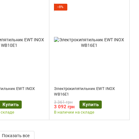
−8%
тильник EWT INOX
Электрокипятильник EWT INOX
WB16E1
3 361 грн
Купить
Купить
3 092 грн
 складе
В наличии на складе
Показать все