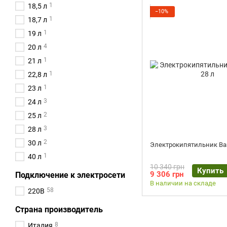
1
18,5 л
−10%
1
18,7 л
1
19 л
4
20 л
1
21 л
1
22,8 л
1
23 л
3
24 л
2
25 л
3
28 л
2
30 л
Электрокипятильник Bar
1
40 л
10 340 грн
Купить
9 306 грн
Подключение к электросети
В наличии на складе
58
220В
Страна производитель
8
Италия