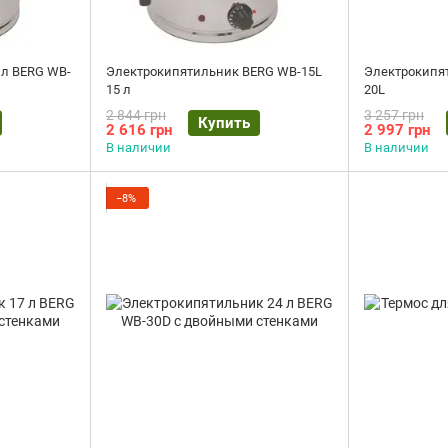
 л BERG WB-
Электрокипятильник BERG WB-15L
Электрокипят
15 л
20L
2 844 грн
3 257 грн
Купить
2 616 грн
2 997 грн
В наличии
В наличии
−8%