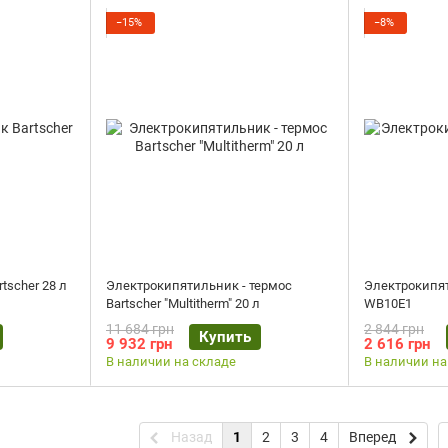
−15%
−8%
tscher 28 л
Электрокипятильник - термос
Электрокипя
Bartscher "Multitherm" 20 л
WB10E1
11 684 грн
2 844 грн
Купить
9 932 грн
2 616 грн
В наличии на складе
В наличии на
Назад
1
2
3
4
Вперед