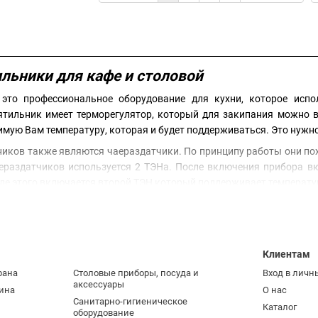
ьники для кафе и столовой
то профессиональное оборудование для кухни, которое исп
ятильник имеет терморегулятор, который для закипания можно в
мую Вам температуру, которая и будет поддерживаться. Это нужно
иков также являются чаераздатчики. По принципу работы они похо
ераздатчиков используется 2 ТЭНа. После включения прибора в
ле этого включается второй ТЭН который поддерживает температу
пятильника отличается простотой и надёжностью. Такое оборуд
т Вам обслужить сразу много посетителей. Особенно актуально 
Клиентам
т Вы можете
купить электрокипятильник
для кафе или столовой с
ендовали себя на рынке Украины. Если Вам нужна помощь по выб
рана
Столовые приборы, посуда и
Вход в личн
аксессуары
ина
О нас
Санитарно-гигиеническое
Каталог
оборудование