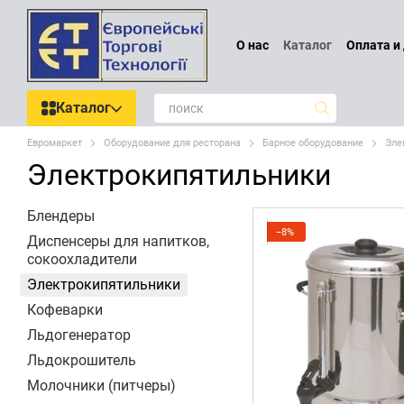
Перейти к основному контенту
О нас
Каталог
Оплата и
Проектирование
Обмен
Отзывы о магазине
По
Каталог
Евромаркет
Оборудование для ресторана
Барное оборудование
Эле
Электрокипятильники
Блендеры
−8%
Диспенсеры для напитков,
сокоохладители
Электрокипятильники
Кофеварки
Льдогенератор
Льдокрошитель
Молочники (питчеры)