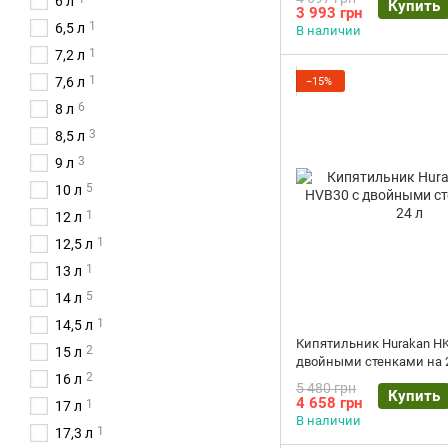
6 л
Купить
3 993 грн
1
6,5 л
В наличии
1
7,2 л
1
7,6 л
−15%
6
8 л
3
8,5 л
3
9 л
5
10 л
1
12 л
1
12,5 л
1
13 л
5
14 л
1
14,5 л
Кипятильник Hurakan H
2
15 л
двойными стенками на 
2
16 л
5 480 грн
Купить
4 658 грн
1
17 л
В наличии
1
17,3 л