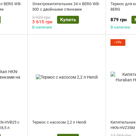
 л BERG WB-
Электрокипятильник 24 л BERG WB-
Термос для к
ми
30D с двойными стенками
BERG
3 929 грн
Купить
879 грн
3 615 грн
В наличии
В наличии
−15%
KN-HVB25 с
Термос c насосом 2,2 л Hendi
Кипятильник
8,5 л
HKN-HVZ35M н
12 265 грн