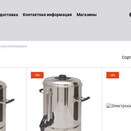
 доставка
Контактная информация
Магазины
 и возврат
Договор оферты
Бренды
Наши услуги
Блог
литика конфиденциальности
ктрокипятильники
Сорт
−8%
−8%