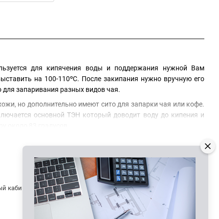
ользуется для кипячения воды и поддержания нужной Вам
ыставить на 100-110ºС. После закипания нужно вручную его
 для запаривания разных видов чая.
жи, но дополнительно имеют сито для запарки чая или кофе.
ключается основной ТЭН который доводит воду до кипения и
ру около 83 градусов.
ование может проработать длительно время без сервисного
использование электрокипятильника в отелях, пансионатах и
Контактная информация
 официальной гарантией. Мы предлагаем только те модели,
ору, то Вы всегда можете позвонить нам за дополнительной
ый кабинет
066 625-20-86
050 334-58-25
Перезвонить вам?