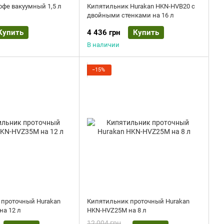
офе вакуумный 1,5 л
Кипятильник Hurakan HKN-HVB20 с
двойными стенками на 16 л
Купить
4 436 грн
Купить
В наличии
−15%
 проточный Hurakan
Кипятильник проточный Hurakan
а 12 л
HKN-HVZ25M на 8 л
12 004 грн