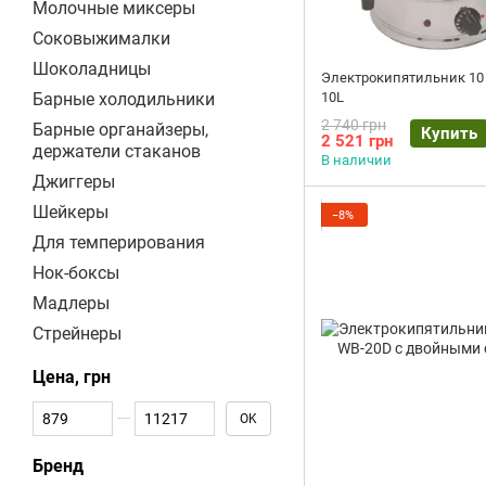
Молочные миксеры
Соковыжималки
Шоколадницы
Электрокипятильник 10
Барные холодильники
10L
2 740 грн
Барные органайзеры,
Купить
2 521 грн
держатели стаканов
В наличии
Джиггеры
Шейкеры
−8%
Для темперирования
Нок-боксы
Мадлеры
Стрейнеры
Цена, грн
От Цена, грн
До Цена, грн
OK
Бренд