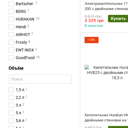
7
Bartscher
Электрокипятильник 17
20D с двойными стенка
7
BERG
3 619 грн
Купить
10
HURAKAN
3 329 грн
В наличии
5
Hendi
7
AIRHOT
−15%
8
Frosty
3
EWT INOX
16
GoodFood
Объём
1
1,5 л
1
2,2 л
2
3 л
1
5 л
Кипятильник Hurakan H
двойными стенками на 1
1
5,6 л
4 697 грн
1