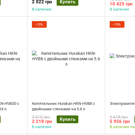
2 022 грн
Купить
10 425 грн
В наличии
В наличии
−15%
−10%
KN-HVB30 с
Кипятильник Hurakan HKN-HVB8 с
Электрокипят
24 л
двойными стенками на 5.6 л
2 610 грн
6 618 грн
Купить
2 218 грн
5 956 грн
В наличии
В наличии на