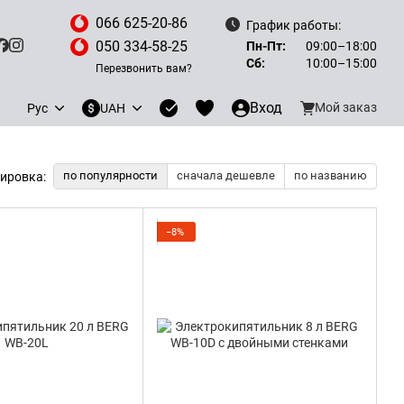
066 625-20-86
График работы:
050 334-58-25
Пн-Пт:
09:00–18:00
Сб:
10:00–15:00
Перезвонить вам?
Вход
Мой заказ
Рус
UAH
по популярности
сначала дешевле
по названию
ировка:
−8%