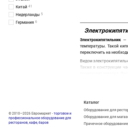
41
Китай
5
Нидерланды
6
Германия
Электрокипятил
Электрокипятильник
— э
температуры. Такой кип
переключить на необходи
Видом электрокипятильн
Также в конструкции ча
происходит заварка. Пос
Конструкция электроки
обслуживания и позволи
столовых.
Каталог
В магазине Евромарке
которые хорошо зареком
Оборудование для ресто
© 2010—2026 Евромаркет -
торговое и
консультацией.
Оборудование для магаз
профессиональное оборудование для
ресторанов, кафе, баров
Прачечное оборудование