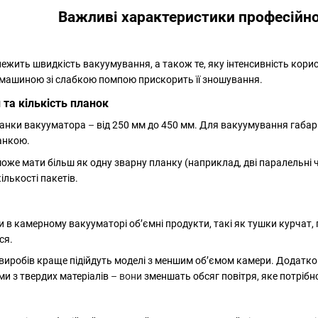
Важливі характеристики професійн
алежить швидкість вакуумування, а також те, яку інтенсивність ко
 машиною зі слабкою помпою прискорить її зношування.
та кількість планок
ланки вакууматора
–
від 250 мм до 450 мм. Для вакуумування габар
анкою.
же мати більш як одну зварну планку (наприклад, дві паралельні ч
ількості пакетів.
 в камерному вакууматорі об’ємні продукти, такі як тушки курчат,
ся.
виробів краще підійдуть моделі з меншим об’ємом камери. Додатко
и з твердих матеріалів
– вони
зменшать обсяг повітря, яке потрібно