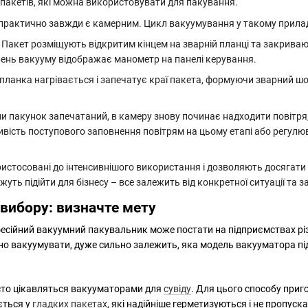
пакетів, які можна використовувати для пакування.
рактично завжди є камерним. Цикл вакуумування у такому приладі
. Пакет розміщують відкритим кінцем на зварній планці та закриваю
івень вакууму відображає манометр
на панелі керування
.
 планка нагрівається і запечатує краї пакета, формуючи зварний ш
ли пакунок запечатаний,
в
камер
у
знов
у
починає
надходити
повітря
вість поступового заповнення повітрям на цьому етапі або регул
истосовані до інтенсивнішого використання і дозволяють досягати
ть підійти для бізнесу – все залежить від конкретної ситуації
та
з
вибору: визначте мету
фесійний вакуумний пакувальник може постати на підприємствах рі
ідно вакуумувати, дуже сильно залежить, яка модель вакууматора пі
сто цікавляться вакууматорами для
сувіду
. Для цього способу при
ється у
гладких пакетах
, які надійніше герметизуються і не пропу