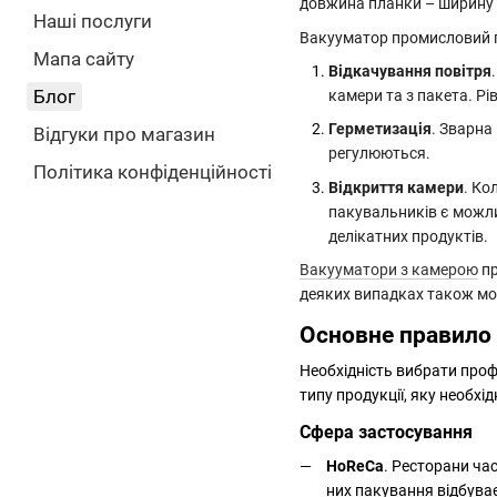
довжина планки – ширину 
Наші послуги
Вакууматор промисловий п
Мапа сайту
Відкачування повітря
Блог
камери та з пакета. Р
Герметизація
. Зварна
Відгуки про магазин
регулюються.
Політика конфіденційності
Відкриття камери
. Ко
пакувальників є можли
делікатних продуктів.
Вакууматори з камерою
пр
деяких випадках також можу
Основне правило 
Необхідність вибрати про
типу продукції, яку необх
Сфера застосування
HoReCa
. Ресторани ча
них пакування відбува