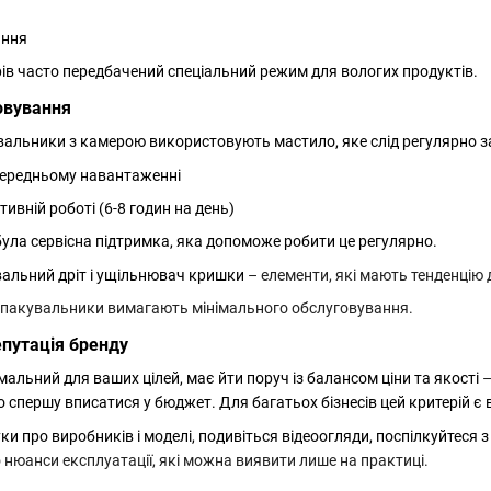
ання
ів часто передбачений спеціальний режим для вологих продуктів.
овування
вальники з камерою використовують мастило, яке слід регулярно з
 середньому навантаженні
ктивній роботі (6-8 годин на день)
ула сервісна підтримка, яка допоможе робити це регулярно.
вальний дріт і ущільнювач кришки
– елементи, які мають тенденцію 
 пакувальники вимагають мінімального обслуговування.
епутація бренду
мальний для ваших цілей, має йти поруч із балансом ціни та якості
–
о спершу вписатися у бюджет. Для багатьох бізнесів цей критерій є
уки про виробників і моделі, подивіться відеоогляди, поспілкуйтеся
 нюанси експлуатації, які можна виявити лише на практиці.