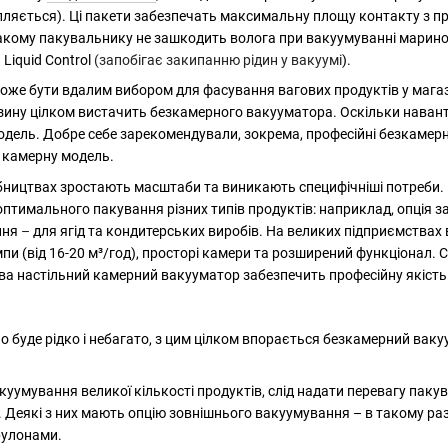
пляється). Ці пакети забезпечать максимальну площу контакту з пр
такому пакувальнику не зашкодить волога при вакуумуванні маринов
Liquid Control
(запобігає закипанню рідин у вакуумі
).
може бути вдалим вибором для фасування вагових продуктів у магаз
зину цілком вистачить безкамерного вакууматора. Оскільки навант
одель. Добре себе зарекомендували, зокрема, професійні безкамер
и камерну модель.
бництвах зростають масштаби та виникають специфічніші потреби.
птимального пакування різних типів продуктів: наприклад, опція з
ння
–
для ягід та кондитерських виробів. На великих підприємства
и (від 16-20 м³/год), просторі камери та розширений функціонал. С
а настільний камерний вакууматор забезпечить професійну якість 
 буде рідко і небагато, з цим цілком впорається безкамерний вакуу
уумування великої кількості продуктів, слід надати перевагу пакув
Деякі з них мають опцію зовнішнього вакуумування – в такому раз
рулонами.