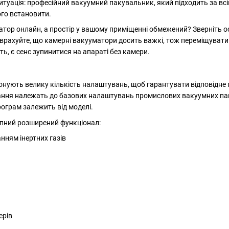
итуація: професійний вакуумний пакувальник, який підходить за в
ого встановити.
тор онлайн, а простір у вашому приміщенні обмежений? Зверніть о
го, врахуйте, що камерні вакууматори досить важкі, тож переміщува
ть, є сенс зупинитися на апараті без камери.
нують велику кількість налаштувань, щоб гарантувати відповідне п
ання належать до базових налаштувань промислових вакуумних пак
рограм залежить від моделі.
упний розширений функціонал:
нням інертних газів
ерів