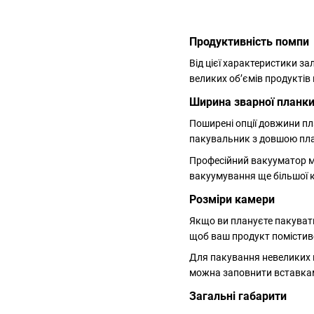
Продуктивність помпи
Від цієї характеристики з
великих об’ємів продуктів
Ширина зварної планки 
Поширені опції довжини п
пакувальник з довшою пл
Професійний вакууматор мо
вакуумування ще більшої к
Розміри камери
Якщо ви плануєте пакувати
щоб ваш продукт помістив
Для пакування невеликих 
можна заповнити вставкам
Загальні габарити