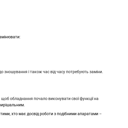
амінювати:
до зношування і також час від часу потребують заміни.
 щоб обладнання почало виконувати свої функції на
 вирішальним.
 з тими, хто має досвід роботи з подібними апаратами
–