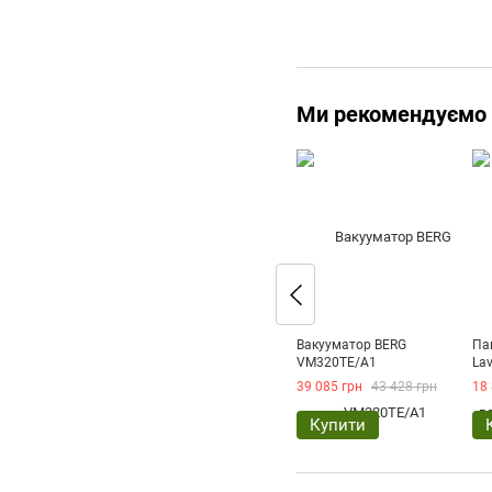
Ми рекомендуємо
Вакууматор BERG
Па
VM320TE/A1
Lav
39 085 грн
43 428 грн
18 
Купити