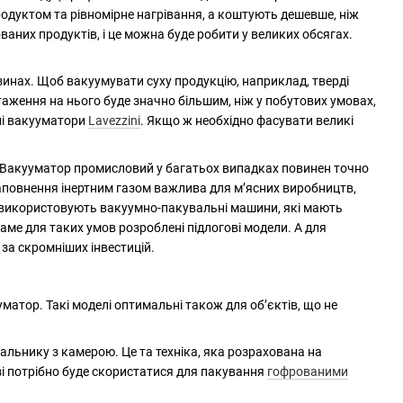
одуктом та рівномірне нагрівання, а коштують дешевше, ніж
аних продуктів, і це можна буде робити у великих обсягах.
инах. Щоб вакуумувати суху продукцію, наприклад, тверді
аження на нього буде значно більшим, ніж у побутових умовах,
ні вакууматори
Lavezzini
. Якщо ж необхідно фасувати великі
 Вакууматор промисловий у багатьох випадках повинен точно
аповнення інертним газом важлива для м’ясних виробництв,
х використовують вакуумно-пакувальні машини, які мають
аме для таких умов розроблені підлогові модели. А для
за скромніших інвестицій.
матор. Такі моделі оптимальні також для об’єктів, що не
альнику з камерою. Це та техніка, яка розрахована на
і потрібно буде скористатися для пакування
гофрованими