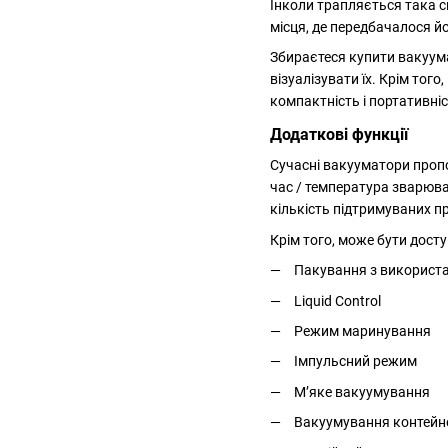
Інколи трапляється така с
місця, де передбачалося й
Збираєтеся купити вакуума
візуалізувати їх. Крім то
компактність і портативніс
Додаткові функції
Сучасні вакууматори пропо
час / температура зварюв
кількість підтримуваних п
Крім того, може бути дост
Пакування з використа
Liquid Control
Режим маринування
Імпульсний режим
М’яке вакуумування
Вакуумування контейн