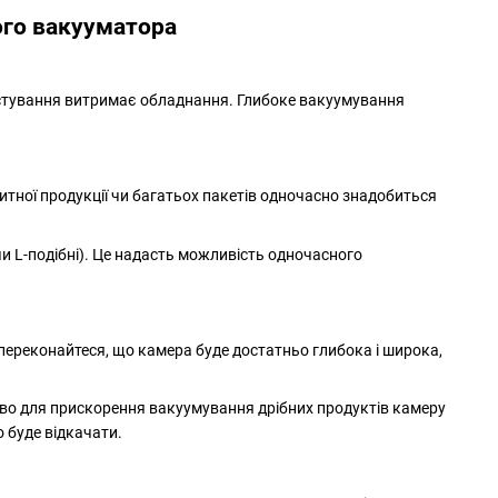
ого вакууматора
ристування витримає обладнання. Глибоке вакуумування
итної продукції чи багатьох пакетів одночасно знадобиться
и L-подібні). Це надасть можливість одночасного
 переконайтеся, що камера буде достатньо глибока і широка,
во для прискорення вакуумування дрібних продуктів камеру
 буде відкачати.