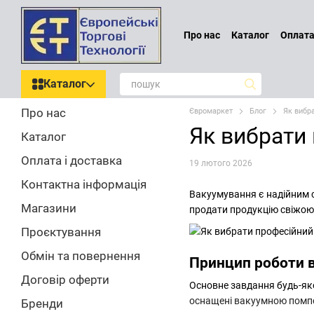
Перейти до основного контенту
Про нас
Каталог
Оплата
Проєктування
Обмін т
Блог
Відгуки про магаз
Каталог
Про нас
Євромаркет
Блог
Як вибр
Як вибрати
Каталог
Оплата і доставка
19 лютого 2026
Контактна інформація
Вакуумування є надійним с
Магазини
продати продукцію свіжою, 
Проєктування
Обмін та повернення
Принцип роботи 
Договір оферти
Основне завдання будь-я
оснащені вакуумною помпо
Бренди