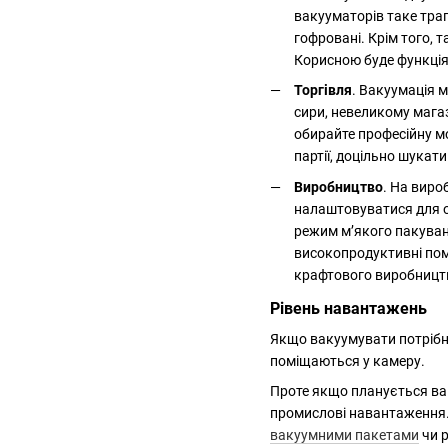
вакууматорів таке тра
гофровані. Крім того, 
Корисною буде функція 
Торгівля
. Вакуумація 
сири, невеликому мага
обирайте професійну м
партії, доцільно шукат
Виробництво
. На виро
налаштовуватися для о
режим м’якого пакува
високопродуктивні помп
крафтового виробництв
Рівень навантажень
Якщо вакуумувати потрібно
поміщаються у камеру.
Проте якщо планується вак
промислові навантаження. 
вакуумними пакетами
чи 