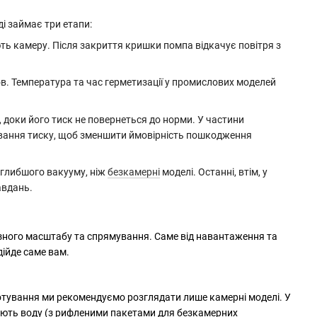
 займає три етапи:
ть камеру. Після закриття кришки помпа відкачує повітря з
ов. Температура
та час герметизації
у
промислових
моделей
, доки
його
тиск не
повернеться до норми
.
У частини
ювання тиску, щоб зменшити ймовірність пошкодження
 глибшого вакууму, ніж
безкамерні
моделі.
Останні, втім, у
авдань.
зного масштабу та спрямування. Саме від навантаження та
дійде саме вам.
готування ми рекомендуємо розглядати лише камерні моделі. У
скають воду (з рифленими пакетами для безкамерних