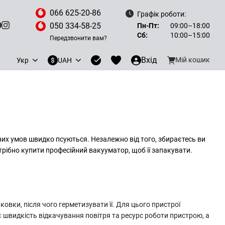
066 625-20-86
Графік роботи:
050 334-58-25
Пн-Пт:
09:00–18:00
Сб:
10:00–15:00
Передзвонити вам?
Вхід
Мій кошик
Укр
UAH
них умов швидко псуються. Незалежно від того, збираєтесь ви
отрібно купити професійний вакууматор, щоб її запакувати.
овки, після чого герметизувати її. Для цього пристрої
швидкість відкачування повітря та ресурс роботи
пристрою
, а