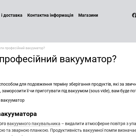
 і доставка
Контактна інформація
Магазини
а повернення
Договір оферти
Бренди
Наші послуги
ин
Політика конфіденційності
ати професійний вакууматор?
 професійний вакууматор?
пособом для подовження терміну зберігання продуктів, які за звич
заморозити її чи приготувати під вакуумом (sous vide), вам буде п
вакууматора
кого
вакуумного пакувальника
– видалити атмосферне повітря з упак
ю та зварною планкою. Продуктивність вакуумної помпи визначає 