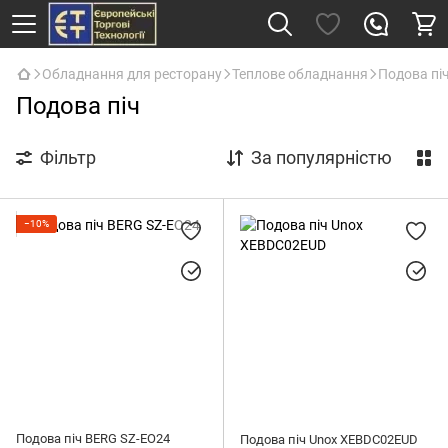
Обладнання для ресторану
Теплове обладнання
Подова пі
Подова піч
Фільтр
За популярністю
−10%
Подова піч BERG SZ-EO24
Подова піч Unox XEBDC02EUD