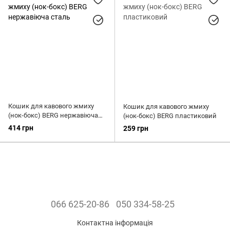
Шейкери
Для темперування
Нок-бокси
Мадлери
Стрейнери
Кошик для кавового жмиху
Кошик для кавового жмиху
(нок-бокс) BERG нержавіюча
(нок-бокс) BERG пластиковий
сталь
414 грн
259 грн
066 625-20-86
050 334-58-25
Контактна інформація