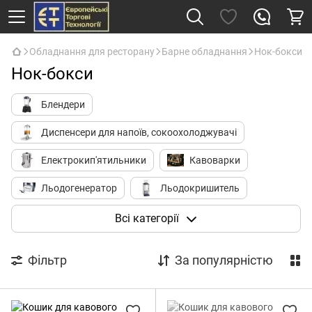
Обладнання для ресторану
Барне обладнання
Нок-бокси
Нок-бокси
Блендери
Диспенсери для напоїв, сокоохолоджувачі
Електрокип'ятильники
Кавоварки
Льодогенератор
Льодокришитель
Молочники (пітчери)
Молочні міксери
Всі категорії
Соковитискачі
Шоколадниці
Фільтр
За популярністю
Барні холодильники
Барні органайзери, тримачі стаканів
Джигери