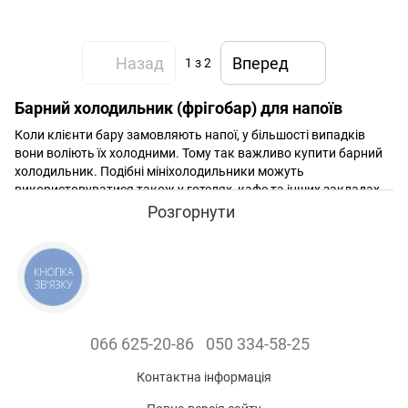
Назад
Вперед
1
з 2
Барний холодильник (фрігобар) для напоїв
Коли клієнти бару замовляють напої, у більшості випадків
вони воліють їх холодними. Тому так важливо купити барний
холодильник. Подібні мініхолодильники можуть
використовуватися також у готелях, кафе та інших закладах.
Барні шафи швидко охолоджують напої та переважно мають
Розгорнути
прозорі дверцята, які дають змогу демонструвати асортимент
відвідувачам. Завдяки компактності їх вдасться встановити
на барну стійку чи прилавок, або вмонтувати під стільницю.
КНОПКА
Також часто такі холодильники можна побачити на задній лінії
ЗВ'ЯЗКУ
бару.
066 625-20-86
050 334-58-25
Контактна інформація