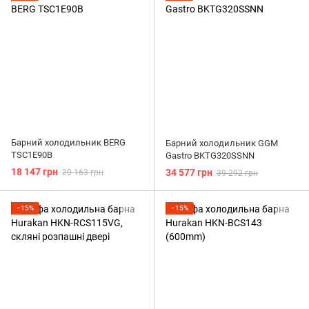
Шейкери
Для темперування
Нок-бокси
Мадлери
Стрейнери
Барний холодильник BERG
Барний холодильник GGM
TSC1E90B
Gastro BKTG320SSNN
18 147 грн
34 577 грн
20 163 грн
39 292 грн
−15%
−15%