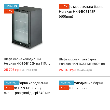
НОВИНКА
−15%
−15%
Шафа барна холодильна
Шафа морозильна барна
Hurakan HKN-DB125H на 115 л,
Hurakan HKN-BCS143F (600mm)
скляні розпашні двері 865 мм
25 705 грн
25 040 грн
30 241 грн
29 459 грн
НОВИНКА
НОВИНКА
−15%
−15%