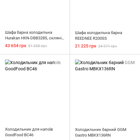
Шафа барна холодильна
Шафа холодильна барна
Hurakan HKN-DBB328S, скляні
REEDNEE R200SS
розсувні двері 840 мм
43 654 грн
21 225 грн
51 358 грн
24 971 грн
Холодильник для напоїв
Холодильник барний GGM
GoodFood BC46
Gastro MBKX136RN