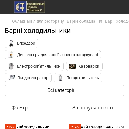
Обладнання для ресторану
Барне обладнання
Барні холод
Барні холодильники
Блендери
Диспенсери для напоїв, сокоохолоджувачі
Електрокип'ятильники
Кавоварки
Льодогенератор
Льодокришитель
Молочники (пітчери)
Молочні міксери
Всі категорії
Соковитискачі
Шоколадниці
Фільтр
За популярністю
Барні холодильники
Барні органайзери, тримачі стаканів
Джигери
−10%
−12%