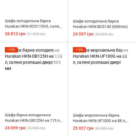
Шафа холодильна барна
Шафа холодильна барна
Hurakan HKN-RCS115VG, скляні
Hurakan HKN-BCS143 (600mm)
розпашні двері
26 813 грн
24 597 грн
31 545 грн
28 938 грн
−15%
−15%
Шафа барна холодильна
Шафа морозильна барна
Hurakan HKN-DB125H на 115 л,
Hurakan HKN-UF100G на 88 л,
скляні розпашні двері 865 мм
скляні розпашні двері
24 699 грн
25 927 грн
29 058 грн
30 502 грн