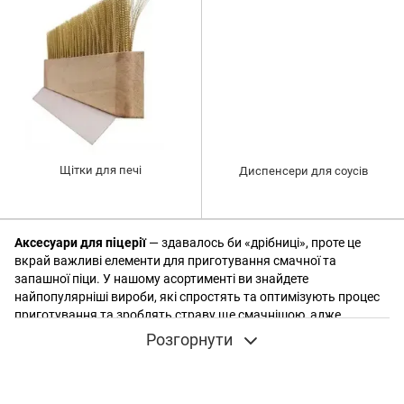
Щітки для печі
Диспенсери для соусів
Аксесуари для піцерії
— здавалось би «дрібниці», проте це
вкрай важливі елементи для приготування смачної та
запашної піци. У нашому асортименті ви знайдете
найпопулярніші вироби, які спростять та оптимізують процес
приготування та зроблять страву ще смачнішою, адже
професійність однозначно впливає на її якість. Ми пропонуємо
Розгорнути
зручні та довговічні сітки для піци, щітки для печі, диспенсери
для соусів та лопати для діставання піци з печі. Усі аксесуари
виготовлені з міцних та безпечних матеріалів. Також на ваш