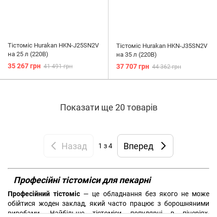
Тістоміс Hurakan HKN-J25SN2V
Тістоміс Hurakan HKN-J35SN2V
на 25 л (220B)
на 35 л (220B)
35 267 грн
37 707 грн
41 491 грн
44 362 грн
Показати ще 20 товарів
Назад
Вперед
1
з 4
Професійні тістоміси для пекарні
Професійний тістоміс
— це обладнання без якого не може
обійтися жоден заклад, який часто працює з борошняними
виробами. Найбільше тістоміси популярні в піцеріях,