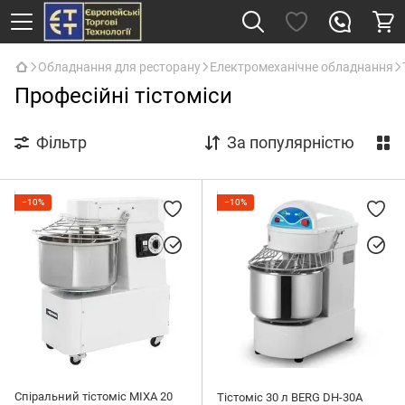
Обладнання для ресторану
Електромеханічне обладнання
Професійні тістоміси
Фільтр
За популярністю
−10%
−10%
Спіральний тістоміс MIXA 20
Тістоміс 30 л BERG DH-30A