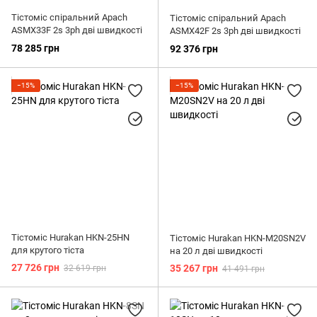
Тістоміс спіральний Apach
Тістоміс спіральний Apach
ASMX33F 2s 3ph дві швидкості
ASMX42F 2s 3ph дві швидкості
78 285 грн
92 376 грн
−15%
−15%
Тістоміс Hurakan HKN-25HN
Тістоміс Hurakan HKN-M20SN2V
для кpутого тіста
на 20 л дві швидкості
27 726 грн
35 267 грн
32 619 грн
41 491 грн