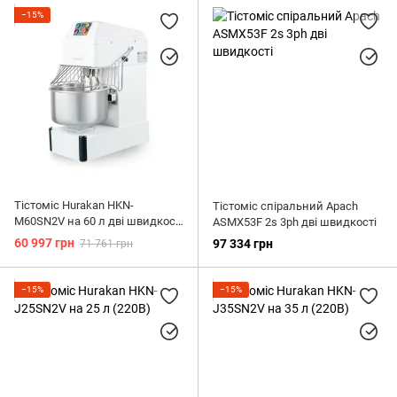
−15%
Тістоміс Hurakan HKN-
Тістоміс спіральний Apach
M60SN2V на 60 л дві швидкості
ASMX53F 2s 3ph дві швидкості
(220B)
60 997 грн
97 334 грн
71 761 грн
−15%
−15%