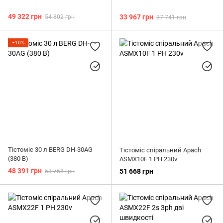
49 322 грн
33 967 грн
54 802 грн
37 741 грн
−10%
Тістоміс 30 л BERG DH-30AG
Тістоміс спіральний Apach
(380 В)
ASMX10F 1 PH 230v
48 391 грн
51 668 грн
53 768 грн