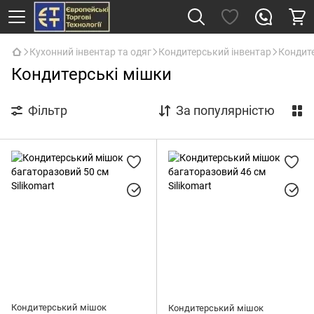
Кухонний інвентар та одяг
Кондитерський інвентар
Кондите
Кондитерські мішки
Фільтр
За популярністю
Кондитерський мішок
Кондитерський мішок