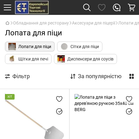
Обладнання для ресторану
Аксесуари для піцерії
Лопати дл
Лопата для піци
Лопати для піци
Сітки для піци
Щітки для печі
Диспенсери для соусів
Фільтр
За популярністю
ХІТ