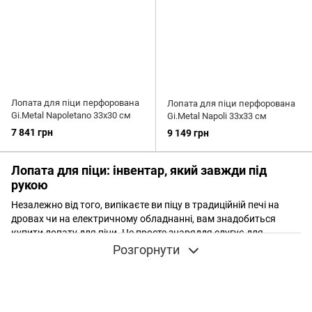
Лопата для піци перфорована
Лопата для піци перфорована
Gi.Metal Napoletano 33х30 см
Gi.Metal Napoli 33х33 см
7 841 грн
9 149 грн
Лопата для піци: інвентар, який завжди під
рукою
Незалежно від того, випікаєте ви піцу в традиційній печі на
дровах чи на електричному обладнанні, вам знадобиться
купити лопату для піци. Це просте знаряддя слугує для
завантаження і вивантаження піци та її повертання у процесі
Розгорнути
випікання, фактично необхідне для цього. Тому важливо
вибрати правильну лопату для вашої печі.
Різновиди лопат для піцерії