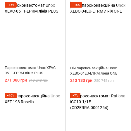
−15%
−15%
Пароконвектомат Unox XEVC-
Піч пароконвекційна Unox
0511-EPRM лінія PLUS
XEBC-04EU-E1RM лінія ONE
271 360 грн
213 133 грн
319 248 грн
250 745 грн
−10%
−7%