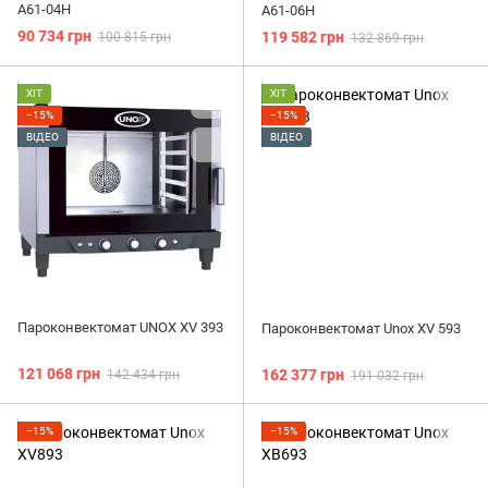
A61-04H
A61-06H
90 734 грн
119 582 грн
100 815 грн
132 869 грн
ХІТ
ХІТ
−15%
−15%
ВІДЕО
ВІДЕО
Пароконвектомат UNOX XV 393
Пароконвектомат Unox XV 593
121 068 грн
162 377 грн
142 434 грн
191 032 грн
−15%
−15%