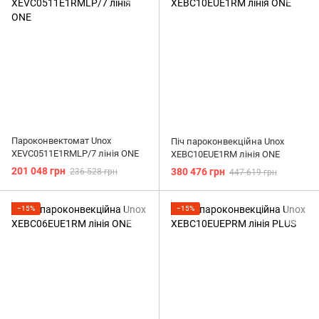
Пароконвектомат Unox
Піч пароконвекційна Unox
XEVC0511E1RMLP/7 лінія ONE
XEBC10EUE1RM лінія ONE
201 048 грн
380 476 грн
236 528 грн
447 619 грн
−15%
−15%