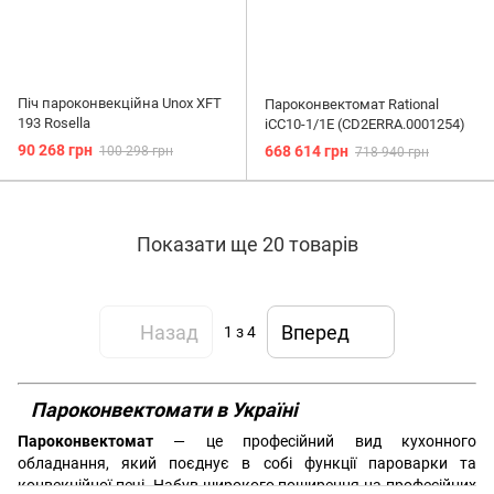
Піч пароконвекційна Unox XFT
Пароконвектомат Rational
193 Rosella
iCC10-1/1E (CD2ERRA.0001254)
90 268 грн
668 614 грн
100 298 грн
718 940 грн
Показати ще 20 товарів
Назад
Вперед
1
з 4
Пароконвектомати в Україні
Пароконвектомат
— це професійний вид кухонного
обладнання, який поєднує в собі функції пароварки та
конвекційної печі. Набув широкого поширення на професійних