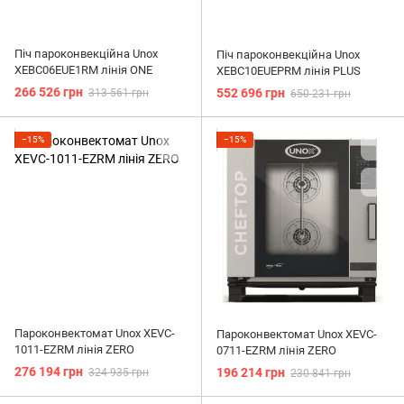
Піч пароконвекційна Unox
Піч пароконвекційна Unox
XEBC06EUE1RM лінія ONE
XEBC10EUEPRM лінія PLUS
266 526 грн
552 696 грн
313 561 грн
650 231 грн
−15%
−15%
Пароконвектомат Unox XEVC-
Пароконвектомат Unox XEVC-
1011-EZRM лінія ZERO
0711-EZRM лінія ZERO
276 194 грн
196 214 грн
324 935 грн
230 841 грн