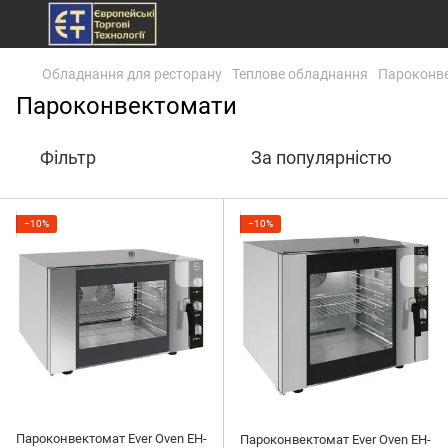
Обладнання для ресторану
Теплове обладнання
Пароконв
Пароконвектомати
Фільтр
За популярністю
−10%
−10%
Пароконвектомат Ever Oven EH-
Пароконвектомат Ever Oven EH-