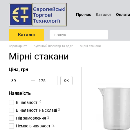
Перейти до основного контенту
Про нас
Каталог
Оплата
Проєктування
Обмін т
Блог
Відгуки про магаз
Каталог
Євромаркет
Кухонний інвентар та одяг
Мірні стакани
Мірні стакани
Ціна, грн
Від Ціна, грн
До Ціна, грн
ОК
Наявність
9
В наявності
3
В наявності на складі
2
Під замовлення
2
Немає в наявності