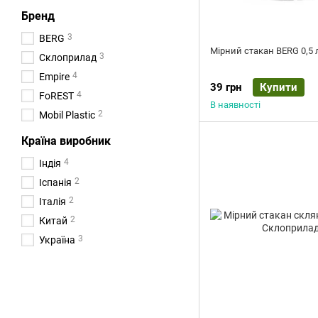
Бренд
3
BERG
Мірний стакан BERG 0,5 
3
Склоприлад
4
Empire
39 грн
Купити
4
FoREST
В наявності
2
Mobil Plastic
Країна виробник
4
Індія
2
Іспанія
2
Італія
2
Китай
3
Україна