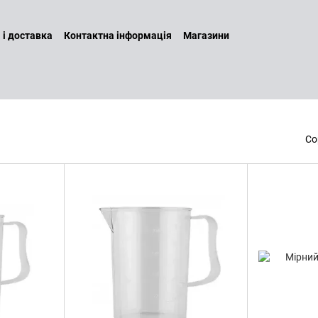
 і доставка
Контактна інформація
Магазини
а повернення
Договір оферти
Бренди
Наші послуги
ин
Політика конфіденційності
Со