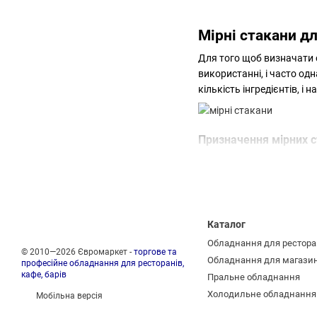
Мірні стакани дл
Для того щоб визначати о
використанні, і часто од
кількість інгредієнтів, і
Призначення мірних с
Мірні стакани використов
нанесені шкали з відмітк
ємностях іноземного виро
європейська чашка = 250 м
наприклад, з нею дотепер
Каталог
Обладнання для рестора
Мірники можуть мати лише
© 2010—2026 Євромаркет -
торгове та
Обладнання для магази
якого слід звіряти за по
професійне обладнання для ресторанів,
кафе, барів
Пральне обладнання
У ємностях обсягом 50-10
Холодильне обладнання
Мобільна версія
цьому традиційно корист
об’єм іще менший (20-40 м