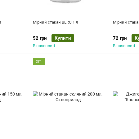
л
Мірний стакан BERG 1 л
Мірний стака
52 грн
Купити
72 грн
К
В наявності
В наявності
ХІТ