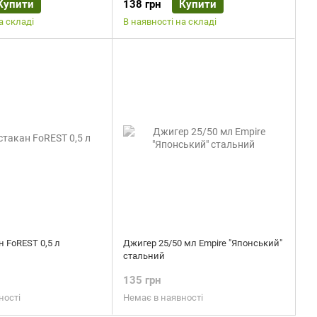
Купити
138 грн
Купити
а складі
В наявності на складі
н FoREST 0,5 л
Джигер 25/50 мл Empire "Японський"
стальний
135 грн
ності
Немає в наявності