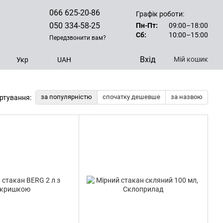
066 625-20-86
Графік роботи:
050 334-58-25
Пн-Пт:
09:00–18:00
Сб:
10:00–15:00
Передзвонити вам?
Вхід
Мій кошик
Укр
UAH
за популярністю
спочатку дешевше
за назвою
ртування: