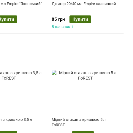
 мл Empire "Японський"
Джигер 20/40 мл Empire класичний
Купити
85 грн
Купити
В наявності
н з кришкою 3,5 л
Мірний стакан з кришкою 5 л
FoREST