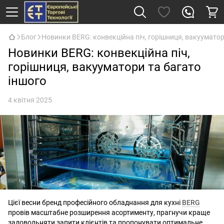
Блог
Новинки BERG: конвекційна піч, горішниця, вакууматор
Новинки BERG: конвекційна піч,
горішниця, вакууматори та багато
іншого
4 квітня 2025
Цієї весни бренд професійного обладнання для кухні
BERG
провів масштабне розширення асортименту, прагнучи краще
задовольняти запити клієнтів та пропонувати оптимальне