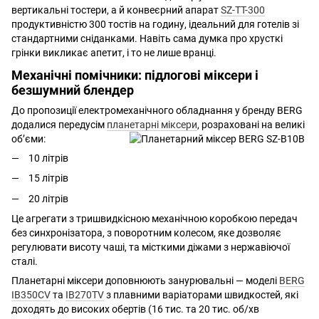
вертикальні тостери, а й конвеєрний апарат
SZ-TT-300
продуктивністю 300 тостів на годину, ідеальний для готелів зі
стандартними сніданками. Навіть сама думка про хрусткі
грінки викликає апетит, і то не лише вранці.
Механічні помічники: підлогові міксери і
безшумний блендер
До пропозиції електромеханічного обладнання у бренду BERG
додалися передусім
планетарні міксери
, розраховані на великі
об’єми:
10 літрів
15 літрів
20 літрів
Це агрегати з тришвидкісною механічною коробкою передач
без синхронізатора, з поворотним колесом, яке дозволяє
регулювати висоту чаші, та місткими діжами з нержавіючої
сталі.
Планетарні міксери доповнюють занурювальні — моделі
BERG
IB350CV
та
IB270TV
з плавними варіаторами швидкостей, які
доходять до високих обертів (16 тис. та 20 тис. об/хв