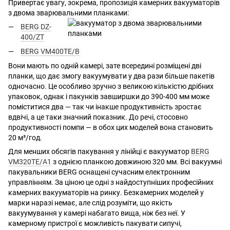
Привертає увагу, зокрема, пропозиція камерних вакууматорів
з двома зварювальними планками:
BERG DZ-
400/ZT
BERG VM400TE/B
Вони мають по одній камері, зате всередині розміщені дві
планки, що дає змогу вакуумувати у два рази більше пакетів
одночасно. Це особливо зручно з великою кількістю дрібних
упаковок, однак і пакунків завширшки до 390-400 мм може
поміститися два — так чи інакше продуктивність зростає
вдвічі, а це таки значний показник. До речі, стосовно
продуктивності помпи — в обох цих моделей вона становить
20 м³/год.
Для менших обсягів пакування у лінійці є вакууматор
BERG
VM320TE/A1
з однією планкою довжиною 320 мм. Всі вакуумні
пакувальники BERG оснащені сучасним електронним
управлінням. За ціною це одні з найдоступніших професійних
камерних вакууматорів на ринку. Безкамерних моделей у
марки наразі немає, але слід розуміти, що якість
вакуумування у камері набагато вища, ніж без неї. У
камерному пристрої є можливість пакувати сипучі,