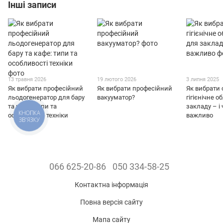
Інші записи
13 травня 2026
19 лютого 2026
3 липня 2025
Як вибрати професійний
Як вибрати професійний
Як вибрати 
льодогенератор для бару
вакууматор?
гігієнічне 
та кафе: типи та
закладу – і
КНОПКА
особливості техніки
важливо
ЗВ'ЯЗКУ
066 625-20-86
050 334-58-25
Контактна інформація
Повна версія сайту
Мапа сайту