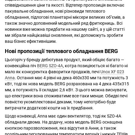
співвідношення ціни та якості. Відтепер пропозиція включає
пакувальне обладнання, нові різновиди теплового
обладнання, підлогові планетарні міксери великих об’ємів, а
також значно доповнений модельний ряд фритюрниць. Всі
новинки вже можна придбати на нашому сайті, а у цій статті
ми зібрали найцікавіші оновлення, які допоможуть зробити
ваш бізнес ефективнішим.
Нові пропозиції теплового обладнання BERG
Цьогоріч у бренду дебютував продукт, який обіцяє багато —
конвекційна піч
BERG SZO-4A
, котра позиціюється ні багато ні
мало як конкурентка фаворитки продажів, печі
Unox XF 023
Anna
. Остання має 4 рівні на дека 460x330 мм та потужність 3
кВт, тоді як нова модель BERG розрахована на 4 дека 435x315
мм, а потужність її складає 2,6 кВт. З цього можна виснувати,
що електрики вона споживатиме все-таки менше. Обидві печі
повністю укомплектовані деками, тому непотрібно буде
витрачати додаткові кошти на їх придбання.
Щодо конвекції, Anna має один вентилятор, тоді як SZO-4A
обладнали двома. На додачу, нова модель BERG оснащена
кнопкою парозволоження, яка відсутня в Анни, а також
роздільним регулюванням температури верхніх і нижніх ТЕНів