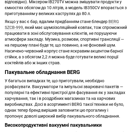
відповідно). Міксером IB270TV можна змішувати продукти у
ємностях обсягом до 10 літрів, а модель IB350CV впорається з
приготуванням у великих каструлях до 80 л.
Якщо у вас є бар, вдалим придбанням стане блендер
BERG
SZCB-999
, який має шумоізоляційний ковпак, тож спроможний
працювати в зоні обслуговування клієнтів, не порушуючи
атмосфери закладу. Музика, розмови, спортивні трансляції —
на першому плані буде те, що повинно, а не фоновий шум.
Насичено-червоний корпус стане яскравим акцентом барної
стійки, а з обсягом 2,2 л можна буде готувати великі порції
коктейлів або ж інших страв.
Пакувальне обладнання BERG
У багатьох випадках те, що приготували, необхідно
розфасувати. Вакууматори та імпульсні зварювачі пакетів —
популярні та ефективні пристрої для фасування як у закладах
харчування, так і в роздрібних магазинах та на харчових
виробництвах. Досі в асортименті BERG такої техніки не було,
однак тепер бренд вирішив заповнити цю прогалину і
пропонує доволі широкий вибір пакувального обладнання.
Високопродуктивні вакуумні пакувальники