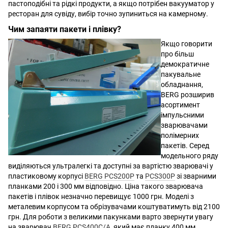
пастоподібні та рідкі продукти, а якщо потрібен вакууматор у
ресторан для сувіду, вибір точно зупиниться на камерному.
Чим запаяти пакети і плівку?
Якщо говорити
про більш
демократичне
пакувальне
обладнання,
BERG розширив
асортимент
імпульсними
зварювачами
полімерних
пакетів. Серед
модельного ряду
виділяються ультралегкі та доступні за вартістю зварювачі у
пластиковому корпусі
BERG PCS200P
та
PCS300P
зі зварними
планками 200 і 300 мм відповідно. Ціна такого зварювача
пакетів і плівок незначно перевищує 1000 грн. Моделі з
металевим корпусом та обрізувачами коштуватимуть від 2100
грн. Для роботи з великими пакунками варто звернути увагу
на зварювач
BERG PCS400C/A
, який має планку 400 мм,