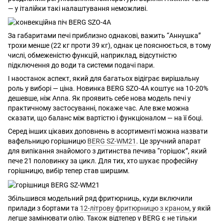
— у італійки такі налаштування неможливі.
За габаритами печі приблизно однакові, важить “Аннушка”
трохи менше (22 кг проти 39 кг), однак це пояснюється, в тому
числі, обмеженістю функцій, наприклад, відсутністю
підключення до води та системи подачі пари.
І наостанок аспект, який для багатьох відіграє вирішальну
роль у виборі — ціна. Новинка BERG SZO-4A коштує на 10-20%
дешевше, ніж Anna. Як проявить себе нова модель печі у
практичному застосуванні, покаже час. Але вже можна
сказати, що баланс між вартістю і функціоналом — на її боці.
Серед інших цікавих доповнень в асортименті можна назвати
вафельницю горішницю
BERG SZ-WM21
. Це зручний апарат
для випікання знайомого з дитинства печива “горішок”, який
пече 21 половинку за цикл. Для тих, хто шукає професійну
горішницю, вибір тепер став ширшим.
Збільшився модельний ряд фритюрниць, куди включили
прилади з бортами та
12-літрову фритюрницю з краном
, у якій
легше замінювати олію. Також відтепер у BERG є не тільки