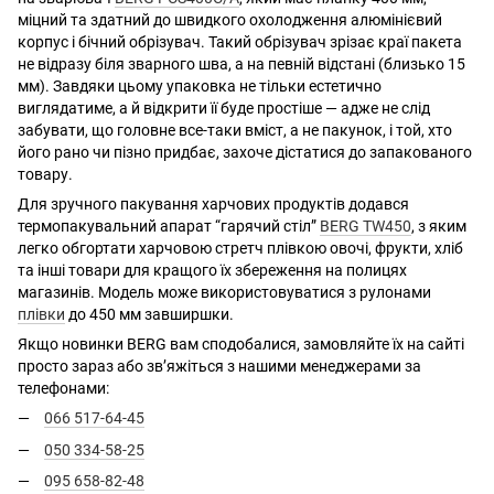
міцний та здатний до швидкого охолодження алюмінієвий
корпус і бічний обрізувач. Такий обрізувач зрізає краї пакета
не відразу біля зварного шва, а на певній відстані (близько 15
мм). Завдяки цьому упаковка не тільки естетично
виглядатиме, а й відкрити її буде простіше — адже не слід
забувати, що головне все-таки вміст, а не пакунок, і той, хто
його рано чи пізно придбає, захоче дістатися до запакованого
товару.
Для зручного пакування харчових продуктів додався
термопакувальний апарат “гарячий стіл”
BERG TW450
, з яким
легко обгортати харчовою стретч плівкою овочі, фрукти, хліб
та інші товари для кращого їх збереження на полицях
магазинів. Модель може використовуватися з рулонами
плівки
до 450 мм завширшки.
Якщо новинки BERG вам сподобалися, замовляйте їх на сайті
просто зараз або зв’яжіться з нашими менеджерами за
телефонами:
066 517-64-45
050 334-58-25
095 658-82-48