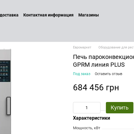
 доставка
Контактная информация
Магазины
 и возврат
Договор оферты
Бренды
Наши услуги
Блог
литика конфиденциальности
Евромаркет
Оборудование для рес
Печь пароконвекцион
GPRM линия PLUS
Под заказ
Оставить отзыв
684 456 грн
Купить
Характеристики
Мощность, кВт