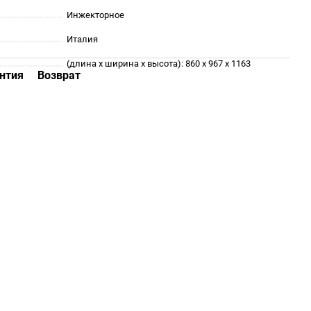
Инжекторное
Италия
(длина х ширина х высота): 860 х 967 х 1163
нтия
Возврат