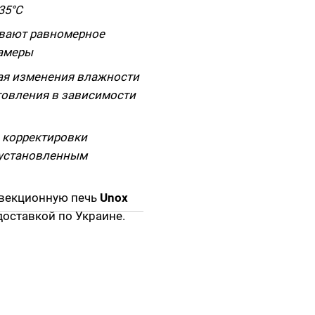
35°C
ивают равномерное
камеры
ая изменения влажности
товления в зависимости
 корректировки
 установленным
нвекционную печь
Unox
доставкой по Украине.