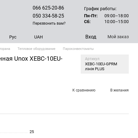
066 625-20-86
График работы:
050 334-58-25
Пн-Пт:
09:00–18:00
Сб:
10:00–15:00
Перезвонить вам?
Вход
Мой заказ
Рус
UAH
торана
Тепловое оборудование
Пароконвектоматы
ная Unox XEBC-10EU-
Артикул
XEBC-10EU-GPRM
лінія PLUS
К сравнению
В желания
25