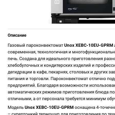
Описание
Газовый пароконвектомат
Unox XEBC-10EU-GPRM 
современная, технологичная и многофункциональ
печь. Создана для идеального приготовления раз
хлебобулочных и кондитерских изделий и професс
дегидрации в кафе, пекарнях, столовых и других з
питания и торговли. Пароконвектомат отлично под
предприятий. Благодаря возможности использова
автоматических режимов приготовления блюда по
отличными, а от персонала требуется минимум обу
Модель
Unox XEBC-10EU-GPRM
оснащена 4-точеч
– супертонкий термощуп для приготовления по техн