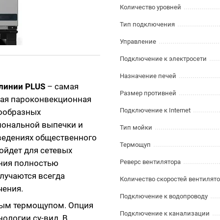
Количество уровней
Тип подключения
Управление
Подключение к электросети
Назначение печей
линии PLUS
– самая
Размер противней
ная пароконвекционная
Подключение к Internet
нообразных
иональной выпечки и
Тип мойки
аведениях общественного
Термощуп
ойдет для сетевых
ния полностью
Реверс вентилятора
лучаются всегда
Количество скоростей вентилят
чения.
Подключение к водопроводу
ным термощупом. Опция
Подключение к канализации
ологии су-вид. В