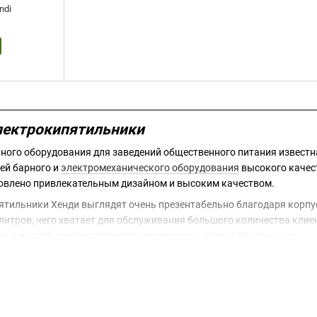
ndi
ектрокипятильники
ного оборудования для заведений общественного питания известн
ей барного и
электромеханического оборудования
высокого качес
словлено привлекательным дизайном и высоким качеством.
ятильники Хенди выглядят очень презентабельно благодаря корпу
 литров, чего хватает для обслуживания большого количества клие
ов, а второй для поддержания температуры воды в 90 градусов.
Вы можете купить голландские электрокипятильники с доставкой 
ование с официальной гарантией. Используя кипятильник Хенди у 
боте с больши количеством клиентов. Если Вам нужна дополнитель