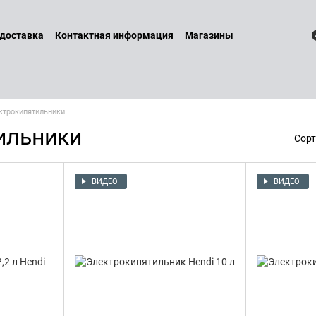
 доставка
Контактная информация
Магазины
 и возврат
Договор оферты
Бренды
Наши услуги
Блог
литика конфиденциальности
ктрокипятильники
ильники
Сорт
ВИДЕО
ВИДЕО