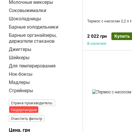
Молочные миксеры
Соковыжималки
Шоколадницы
Термос c насосом 2,2 л 
Барные холодильники
Барные органайзеры,
2 022 грн
Купить
держатели стаканов
В наличии
Джиггеры
Шейкеры
Для темперирования
Нок-боксы
Мадлеры
Стрейнеры
Страна производитель:
Нидерланды
Очистить фильтр
Цена, грн