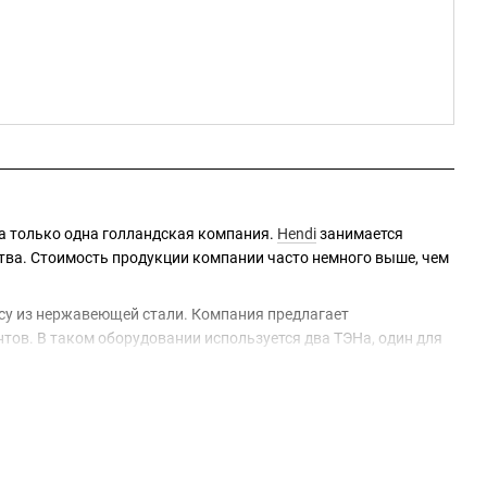
а только одна голландская компания.
Hendi
занимается
тва. Стоимость продукции компании часто немного выше, чем
су из нержавеющей стали. Компания предлагает
нтов. В таком оборудовании используется два ТЭНа, один для
по Украине. Мы предлагаем исключительно качественное
себя в заведении вы точно останетесь довольны качеством и
ная консультация или помощь в выборе, звоните: 066 517-64-