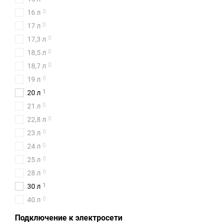
0
16 л
0
17 л
0
17,3 л
0
18,5 л
0
18,7 л
0
19 л
1
20 л
0
21 л
0
22,8 л
0
23 л
0
24 л
0
25 л
0
28 л
1
30 л
0
40 л
Подключение к электросети