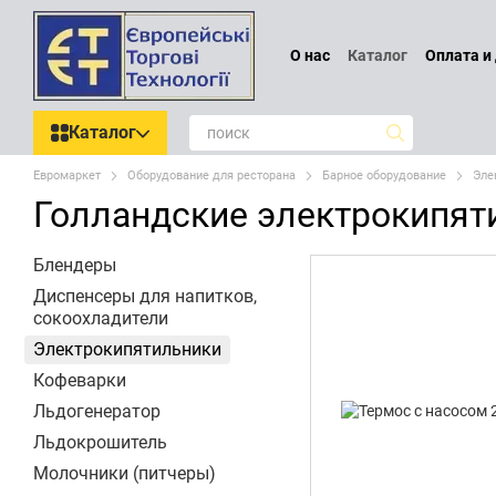
Перейти к основному контенту
О нас
Каталог
Оплата и
Проектирование
Обмен
Отзывы о магазине
По
Каталог
Евромаркет
Оборудование для ресторана
Барное оборудование
Эле
Голландские электрокипят
Блендеры
Диспенсеры для напитков,
сокоохладители
Электрокипятильники
Кофеварки
Льдогенератор
Льдокрошитель
Молочники (питчеры)