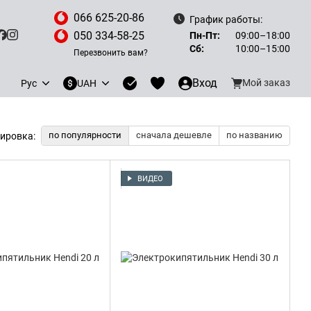
066 625-20-86
График работы:
050 334-58-25
Пн-Пт:
09:00–18:00
Сб:
10:00–15:00
Перезвонить вам?
Вход
Мой заказ
Рус
UAH
по популярности
сначала дешевле
по названию
ировка:
ВИДЕО