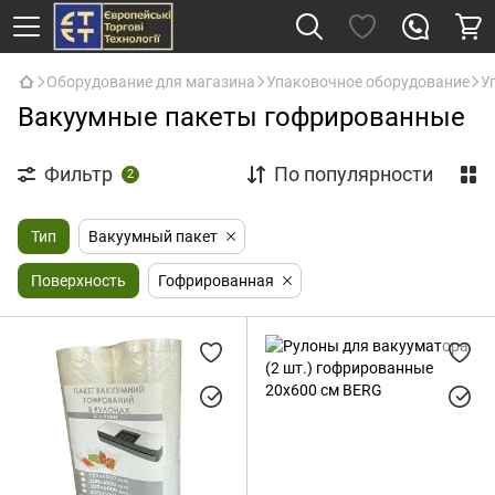
Оборудование для магазина
Упаковочное оборудование
У
Вакуумные пакеты гофрированные
Фильтр
По популярности
2
Тип
Вакуумный пакет
Поверхность
Гофрированная