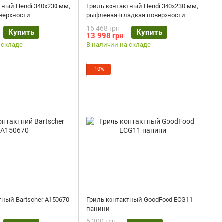
тный Hendi 340х230 мм,
Гриль контактный Hendi 340х230 мм,
верхности
рыфленая+гладкая поверхности
16 468 грн
Купить
Купить
13 998 грн
 складе
В наличии на складе
−10%
тный Bartscher A150670
Гриль контактный GoodFood ECG11
панини
6 300 грн