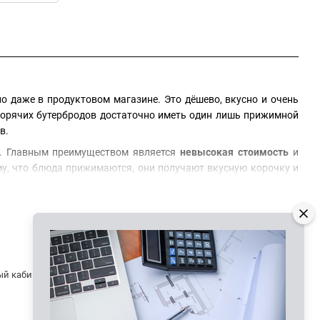
о даже в продуктовом магазине. Это дёшево, вкусно и очень
 горячих бутербродов достаточно иметь один лишь прижимной
в.
и. Главным преимуществом является
невысокая стоимость
и
му, что блюда прижимаются, они получают вкусную корочку и
й цене. Такой гриль можно использовать как в кафе, так и в
 и приносит прибыль. Простая конструкция практически не
орудование для кафе
или ресторана — звоните, у нас есть всё
Контактная информация
ый кабинет
066 625-20-86
050 334-58-25
Перезвонить вам?