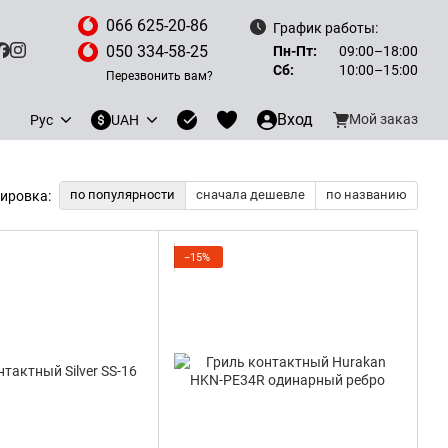
066 625-20-86
График работы:
050 334-58-25
Пн-Пт:
09:00–18:00
Сб:
10:00–15:00
Перезвонить вам?
Вход
Мой заказ
Рус
UAH
по популярности
сначала дешевле
по названию
ировка:
−15%