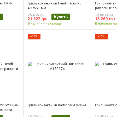
an HKN-
Гриль контактный Hendi Panini XL
Гриль контак
450х270 мм
рифленые по
25 438 грн
15 601 грн
ь
Купить
21 622 грн
13 260 грн
В наличии на складе
В наличии на
−15%
−15%
 220х230 мм,
Гриль контактный Bartscher A150674
Гриль контак
рхности
18 354 грн
15 407 грн