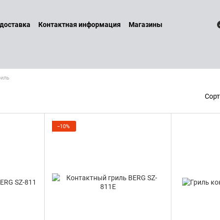
 доставка
Контактная информация
Магазины
 и возврат
Договор оферты
Бренды
Наши услуги
Блог
литика конфиденциальности
риль
Сорт
−10%