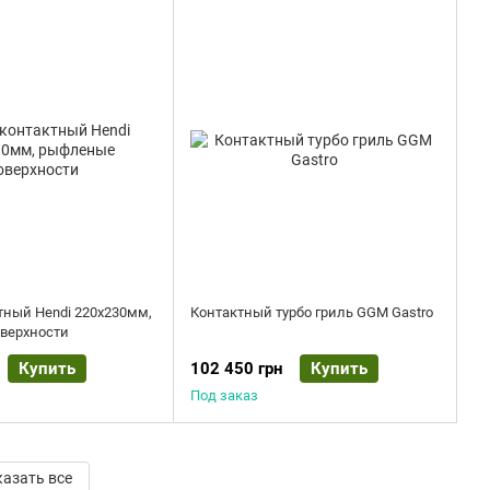
тный Hendi 220х230мм,
Контактный турбо гриль GGM Gastro
верхности
Купить
102 450 грн
Купить
Под заказ
азать все