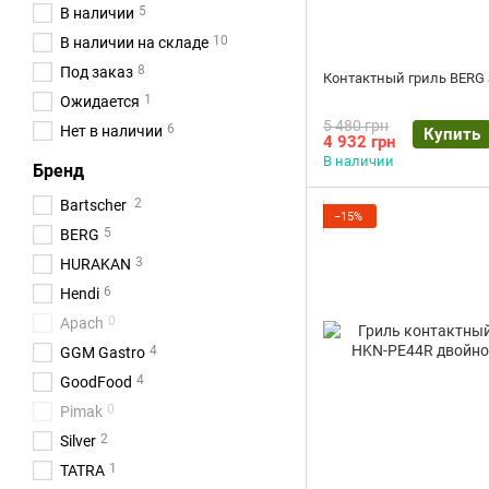
5
В наличии
10
В наличии на складе
8
Под заказ
Контактный гриль BERG 
1
Ожидается
5 480 грн
6
Нет в наличии
Купить
4 932 грн
В наличии
Бренд
2
Bartscher
−15%
5
BERG
3
HURAKAN
6
Hendi
0
Apach
4
GGM Gastro
4
GoodFood
0
Pimak
2
Silver
1
TATRA