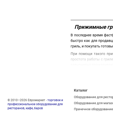
Прижимные гри
В последнее время фаст
быстро как для продавц
гриль, и покупать готовы
При помощи такого при
простота работы с грил
равномерно прожаривают
В магазине Евромаркет
обычных продуктовых м
ломается и исправно ра
необходимое.
Каталог
Оборудование для ресто
© 2010—2026 Евромаркет -
торговое и
Оборудование для магаз
профессиональное оборудование для
ресторанов, кафе, баров
Прачечное оборудование