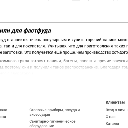
ли для фастфуда
фуд становится очень популярным и купить горячий панини можн
а, так и для покупателя. Учитывая, что для приготовления таких
е заготовки. Это получается ещё проще, чем производство хот-дого
жимного гриля готовят панини, багеты, лаваш и прочие закуск
ем, поэтому они и получили такое распространение. Благодаря то
ся с двух сторон.
 вы можете
купить профессиональный прижимной гриль
по лучше
агазинах. Он быстро возвращает потраченные на себя средства
ботает на протяжении многих лет. Если вы ищете качественное
об
Клиентам
рана
Столовые приборы, посуда и
Вход в личн
аксессуары
ина
О нас
Санитарно-гигиеническое
Каталог
оборудование