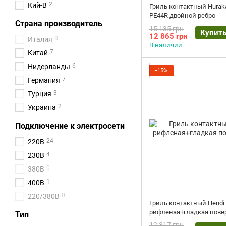
2
Кий-В
Гриль контактный Hurak
PE44R двойной ребро
Страна производитель
15 135 грн
Купит
12 865 грн
0
Италия
В наличии
7
Китай
6
Нидерланды
−15%
7
Германия
3
Турция
2
Украина
Подключение к электросети
24
220В
4
230В
0
380В
1
400В
0
220/380В
Гриль контактный Hendi
рифленая+гладкая пове
Тип
12 317 грн