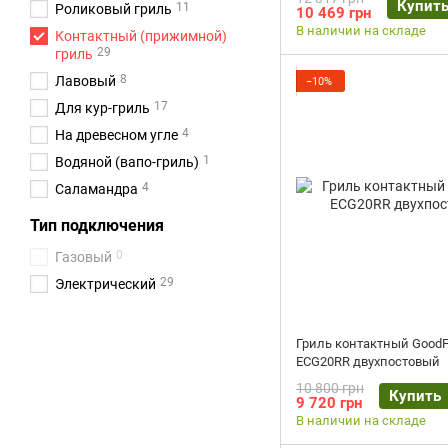
Купит
11
Роликовый гриль
10 469 грн
В наличии на складе
Контактный (прижимной)
29
гриль
8
Лавовый
−10%
17
Для кур-гриль
4
На древесном угле
1
Водяной (вапо-гриль)
4
Саламандра
Тип подключения
0
Газовый
29
Электрический
Гриль контактный Good
ECG20RR двухпостовый
10 800 грн
Купить
9 720 грн
В наличии на складе