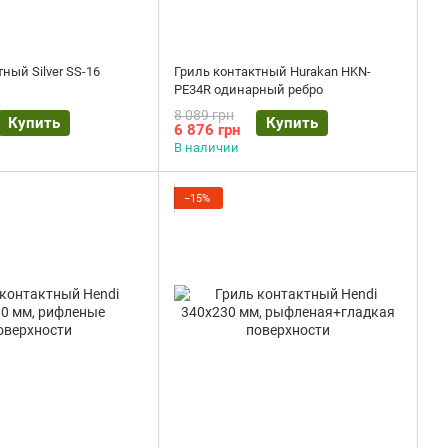
ный Silver SS-16
Гриль контактный Hurakan HKN-
PE34R одинарный ребро
8 089 грн
Купить
Купить
6 876 грн
В наличии
−15%