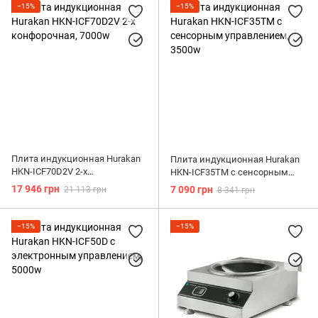
−15%
−15%
Плита индукционная Hurakan
Плита индукционная Hurakan
HKN-ICF70D2V 2-х
HKN-ICF35TM с сенсорным
конфорочная, 7000w
управлением, 3500w
17 946 грн
7 090 грн
21 113 грн
8 341 грн
−15%
−15%