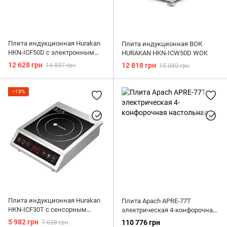
Плита индукционная Hurakan
Плита индукционная ВОК
HKN-ICF50D с электронным
HURAKAN HKN-ICW50D WOK
управлением, 5000w
12 628 грн
12 818 грн
14 857 грн
15 080 грн
−15%
Плита индукционная Hurakan
Плита Apach APRE-77T
HKN-ICF30T с сенсорным
электрическая 4-конфорочная
управлением, 3000w
настольная
5 982 грн
110 776 грн
7 038 грн