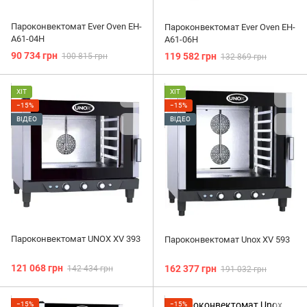
Пароконвектомат Ever Oven EH-
Пароконвектомат Ever Oven EH-
A61-04H
A61-06H
90 734 грн
119 582 грн
100 815 грн
132 869 грн
ХІТ
ХІТ
−15%
−15%
ВІДЕО
ВІДЕО
Пароконвектомат UNOX XV 393
Пароконвектомат Unox XV 593
121 068 грн
162 377 грн
142 434 грн
191 032 грн
−15%
−15%