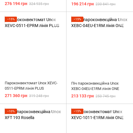
276 194 грн
196 214 грн
324 935 грн
230 841 грн
−15%
−15%
Пароконвектомат Unox XEVC-
Піч пароконвекційна Unox
0511-EPRM лінія PLUS
XEBC-04EU-E1RM лінія ONE
271 360 грн
213 133 грн
319 248 грн
250 745 грн
−10%
−15%