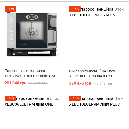
−15%
−15%
Пароконвектомат Unox
Піч пароконвекційна Unox
XEVC0511E1RMLP/7 лінія ONE
XEBC10EUE1RM лінія ONE
201 048 грн
380 476 грн
236 528 грн
447 619 грн
−15%
−15%