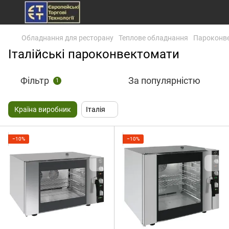
Обладнання для ресторану
Теплове обладнання
Пароконв
Італійські пароконвектомати
Фільтр
За популярністю
1
Країна виробник
Італія
−10%
−10%