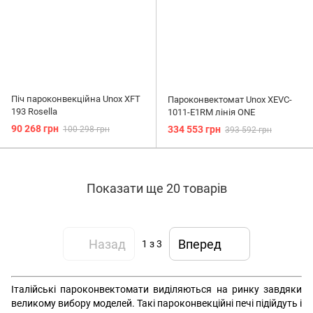
Піч пароконвекційна Unox XFT
Пароконвектомат Unox XEVC-
193 Rosella
1011-E1RM лінія ONE
90 268 грн
334 553 грн
100 298 грн
393 592 грн
Показати ще 20 товарів
Назад
Вперед
1
з 3
Італійські пароконвектомати виділяються на ринку завдяки
великому вибору моделей. Такі пароконвекційні печі підійдуть і