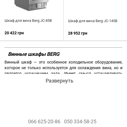
Шкаф для вина Berg JC-85B
Шкаф для вина Berg JC-145B
20 422 грн
28 952 грн
Винные шкафы BERG
Винный шкаф — это особенное холодильное оборудование,
которое не только используется для охлаждения вина, но и
является украшением зала. Имеет смысл устанавливать
винный шкаф в помещениях, где максимальное количество
Развернуть
клиентов сможет его увидеть.
Компания BERG предлагает однозонные винные шкафы,
которые могут использоваться для хранения вина при
одинаковой температуре во всём шкафе. Как и полагает
винному шкафу, они имеют дверь с затемнённым стеклом,
чтобы на вино не попадало много солнечных лучей.
066 625-20-86
050 334-58-25
В магазине
Евромаркет
вы можете купить шкаф для вина