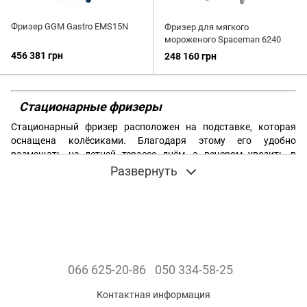
Фризер GGM Gastro EMS15N
Фризер для мягкого
мороженого Spaceman 6240
456 381 грн
248 160 грн
Стационарные фризеры
Стационарный фризер расположен на подставке, которая
оснащена колёсиками. Благодаря этому его удобно
размещать на летней терассе днём, а вечером увозить в
помещение. Вес всей конструкции получается довольно
Развернуть
большой, поэтому лучше всего если у вас не будет высоких
порогов.
Такая установка фризера удобна тем, что вам не придётся к
нему ничего больше докупать, и его всё равно можно будет
удобно транспортировать. Такой фризер изначально
предназначен для использования вне помещений: на
066 625-20-86
050 334-58-25
террасах, в палатках, с чем идеально и справляется. Если же
говорить о фризерах
Spaceman
, то к их преимуществах ещё
Контактная информация
можно отнести функцию ночного хранения, что избавит вас от