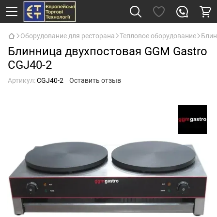
Оборудование для ресторана
Тепловое оборудование
Бли
Блинница двухпостовая GGM Gastro
CGJ40-2
Артикул:
CGJ40-2
Оставить отзыв