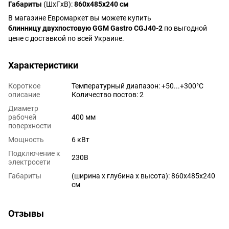
Габариты
(ШxГxВ):
860x485x240 см
В магазине Евромаркет вы можете купить
блинницу двухпостовую GGM Gastro CGJ40-2
по выгодной
цене с доставкой по всей Украине.
Характеристики
Короткое
Температурный диапазон: +50...+300°C
описание
Количество постов: 2
Диаметр
рабочей
400 мм
поверхности
Мощность
6 кВт
Подключение к
230В
электросети
Габариты
(ширина х глубина х высота): 860x485x240
см
Отзывы