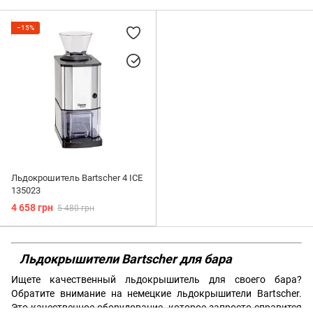
Джиггеры
Шейкеры
−15%
Для темперирования
Нок-боксы
Мадлеры
Стрейнеры
Льдокрошитель Bartscher 4 ICE
135023
4 658 грн
5 480 грн
Льдокрышители Bartscher для бара
Ищете качественный льдокрышитель для своего бара?
Обратите внимание на немецкие льдокрышители Bartscher.
Это качественное оборудование, которое запросто справится