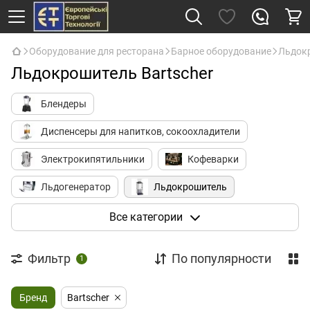
Оборудование для ресторана
Барное оборудование
Льдок
Льдокрошитель Bartscher
Блендеры
Диспенсеры для напитков, сокоохладители
Электрокипятильники
Кофеварки
Льдогенератор
Льдокрошитель
Молочники (питчеры)
Молочные миксеры
Все категории
Соковыжималки
Шоколадницы
Фильтр
По популярности
1
Барные холодильники
Бренд
Барные органайзеры, держатели стаканов
Bartscher