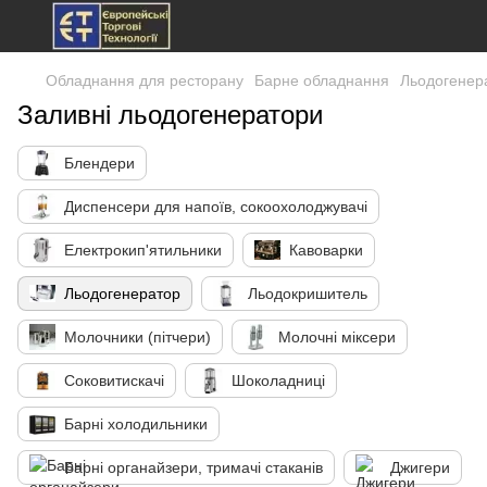
Обладнання для ресторану
Барне обладнання
Льодогенер
Заливні льодогенератори
Блендери
Диспенсери для напоїв, сокоохолоджувачі
Електрокип'ятильники
Кавоварки
Льодогенератор
Льодокришитель
Молочники (пітчери)
Молочні міксери
Соковитискачі
Шоколадниці
Барні холодильники
Барні органайзери, тримачі стаканів
Джигери