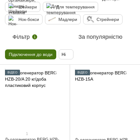
Шейкери
Для темперування
Нок-бокси
Мадлери
Стрейнери
Фільтр
За популярністю
1
Підключення до води
Ні
ВІДЕО
ВІДЕО
1
Льодогенератор BERG HZB-
Льодогенератор BERG HZB-