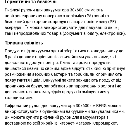
Герметичні та безпечні
Рифлені рулони для вакууматора 30х600 см мають
повітронепроникну поверхню з поліаміду (PA) зовні та
безпечний для харчових продуктів шар з поліетилену (PE)
всередині. Їх можна використовувати для пакування як їжі,
так і непродовольчих товарів (документів, одягу, електроніки).
Тривала свіжість
Продукти під вакуумом здатні зберігатися в холодильнику до
5 разів довше в порівнянні зі звичайними упаковками, які
дозволяють доступ повітря. Смак та аромат продуктів
лишається незмінно свіжим, адже відсутність кисню пригнічує
розмноження аеробних бактерій та грибків, які спричиняють
появу гниття і цвілі. Вакуумні пакети захищають продукт від
проникнення бруду, запобігають випаровуванню вологи і не
дозволяють запахам сусідніх продуктів змішуватися у
холодильнику.
Гофрований рулон для вакууматора 30х600 см BERG можна
використовувати з будь-якими вакуумними пакувальниками.
Ви можете купити рифлений рулон для вакууматора з
доставкою по всій Україні в інтернет-магазині Євромаркет.