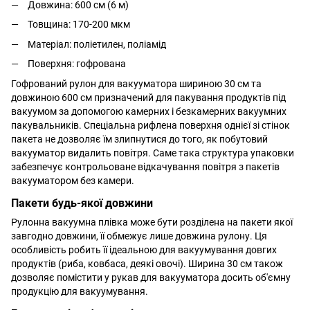
Довжина: 600 см (6 м)
Товщина: 170-200 мкм
Матеріал: поліетилен, поліамід
Поверхня: гофрована
Гофрований рулон для вакууматора шириною 30 см та
довжиною 600 см призначений для пакування продуктів під
вакуумом за допомогою камерних і безкамерних вакуумних
пакувальників. Спеціальна рифлена поверхня однієї зі стінок
пакета не дозволяє їм злипнутися до того, як побутовий
вакууматор видалить повітря. Саме така структура упаковки
забезпечує контрольоване відкачування повітря з пакетів
вакууматором без камери.
Пакети будь-якої довжини
Рулонна вакуумна плівка може бути розділена на пакети якої
завгодно довжини, її обмежує лише довжина рулону. Ця
особливість робить її ідеальною для вакуумування довгих
продуктів (риба, ковбаса, деякі овочі). Ширина 30 см також
дозволяє помістити у рукав для вакууматора досить об'ємну
продукцію для вакуумування.