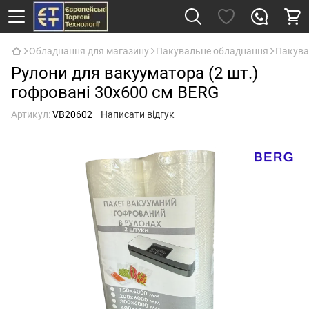
Обладнання для магазину
Пакувальне обладнання
Пакува
Рулони для вакууматора (2 шт.)
гофровані 30х600 см BERG
Артикул:
VB20602
Написати відгук