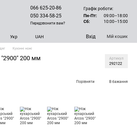
066 625-20-86
Графік роботи:
050 334-58-25
Пн-Пт:
09:00–18:00
Сб:
10:00–15:00
Передзвонити вам?
Вхід
Мій кошик
Укр
UAH
одяг
Кухонні ножі
 "2900" 200 мм
Артикул
292122
Порівняти
В бажання