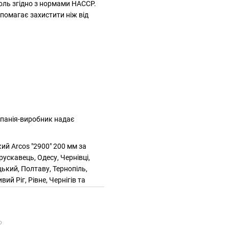
оль згідно з нормами HACCP.
допомагає захистити ніж від
мпанія-виробник надає
ий Arcos "2900" 200 мм за
рускавець, Одесу, Чернівці,
ький, Полтаву, Тернопіль,
й Ріг, Рівне, Чернігів та
ю