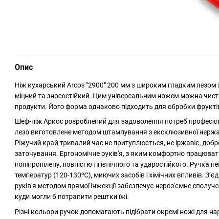
Опис
Ніж кухарський Arcos "2900" 200 мм з широким гладким лезом 
міцний та зносостійкий. Цим універсальним ножем можна чист
продукти. Його форма однаково підходить для обробки фруктів,
Шеф-ніж Аркос розроблений для задоволення потреб професіонал
лезо виготовлене методом штампування з ексклюзивної нержа
Ріжучий край тривалий час не притуплюється, не іржавіє, добр
заточування. Ергономічне руків'я, з яким комфортно працюват
поліпропілену, повністю гігієнічного та ударостійкого. Ручка н
температур (120-130ºC), миючих засобів і хімічних впливів. З’
руків'я методом прямої інжекції забезпечує нероз'ємне сполуч
куди могли б потрапити рештки їжі.
Різні кольори ручок допомагають підібрати окремі ножі для на