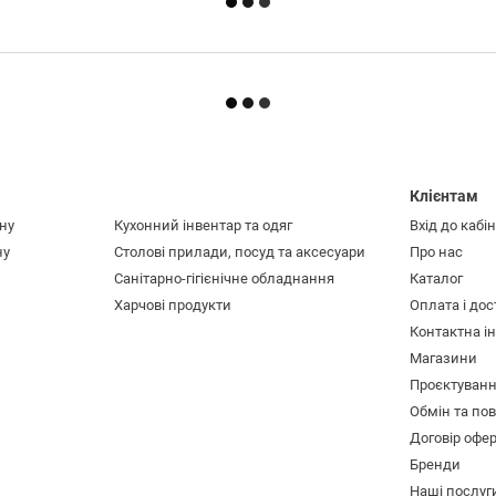
Клієнтам
ну
Кухонний інвентар та одяг
Вхід до кабі
ну
Столові прилади, посуд та аксесуари
Про нас
Санітарно-гігієнічне обладнання
Каталог
Харчові продукти
Оплата і до
Контактна і
Магазини
Проєктуван
Обмін та по
Договір офе
Бренди
Наші послуг