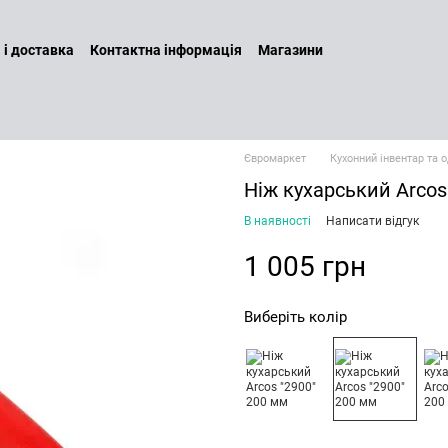
 і доставка
Контактна інформація
Магазини
а повернення
Договір оферти
Бренди
Наші послуги
ин
Політика конфіденційності
Євромаркет
Кухонний інвентар та 
Ніж кухарський Arcos
В наявності
Написати відгук
1 005 грн
Виберіть колір