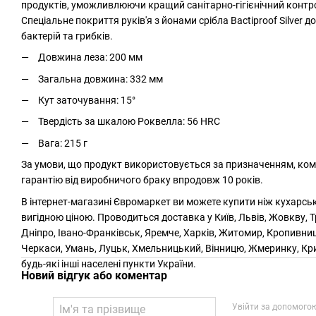
продуктів, уможливлюючи кращий санітарно-гігієнічний контр
Спеціальне покриття руків'я з йонами срібла Bactiproof Silver 
бактерій та грибків.
Довжина леза: 200 мм
Загальна довжина: 332 мм
Кут заточування: 15°
Твердість за шкалою Роквелла: 56 HRC
Вага: 215 г
За умови, що продукт використовується за призначенням, ко
гарантію від виробничого браку впродовж 10 років.
В інтернет-магазині Євромаркет ви можете купити ніж кухарськ
вигідною ціною. Проводиться доставка у Київ, Львів, Жовкву, Т
Дніпро, Івано-Франківськ, Яремче, Харків, Житомир, Кропивниц
Черкаси, Умань, Луцьк, Хмельницький, Вінницю, Жмеринку, Криви
будь-які інші населені пункти України.
Новий відгук або коментар
Увійти за допомого