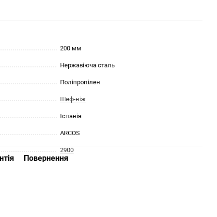
200 мм
Нержавіюча сталь
Поліпропілен
Шеф-ніж
Іспанія
ARCOS
2900
нтія
Повернення