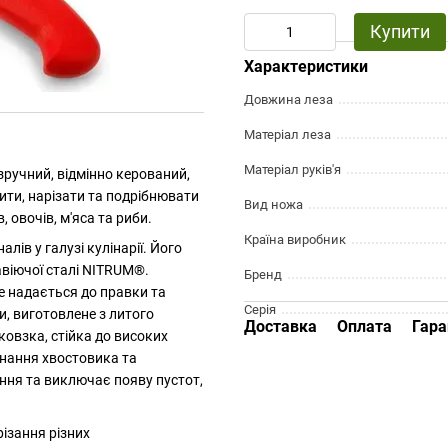
Купити
Характеристики
Довжина леза
Матеріал леза
Матеріал руків'я
зручний, відмінно керований,
ити, нарізати та подрібнювати
Вид ножа
 овочів, м'яса та риби.
Країна виробник
ів у галузі кулінарії. Його
віючої сталі NITRUM®.
Бренд
е надається до правки та
Серія
и, виготовлене з литого
Доставка
Оплата
Гара
ековзка, стійка до високих
єднання хвостовика та
ення та виключає появу пустот,
різання різних