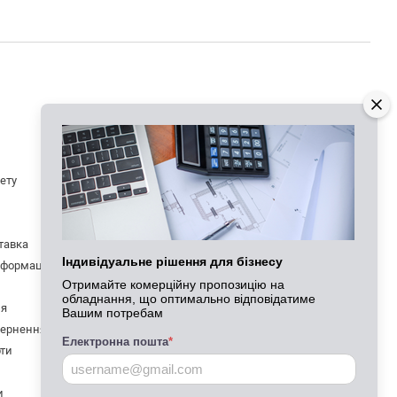
Контактна інформація
нету
066 625-20-86
050 334-58-25
Передзвонити вам?
ставка
Viber
Індивідуальне рішення для бізнесу
нформація
Telegram
Отримайте комерційну пропозицію на
обладнання, що оптимально відповідатиме
igoruzhorod@gmail.com
ня
Вашим потребам
вернення
Електронна пошта
*
Закарпатська область
рти
м. Мукачево, вул. Данила Галицького,
17
м. Ужгород, вул. Карпатської України,
и