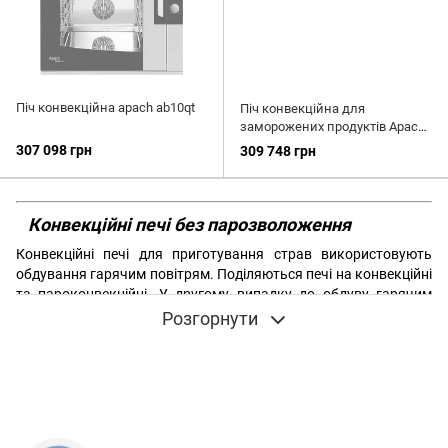
Піч конвекційна apach ab10qt
Піч конвекційна для
заморожених продуктів Apach
"HOP" AIR Pro.p
307 098 грн
309 748 грн
Конвекційні печі без парозволоження
Конвекційні печі для приготування страв використовують
обдування гарячим повітрям. Поділяються печі на конвекційні
та пароконвекційні. У другому випадку до обдуву гарячим
повітрям додається ще й зволоження парою. У
Розгорнути
пароконвектоматах підтримується рівень пару, який ви
можете задати самостійно.
Звичайні конвекційні печі також можуть мати функцію
додавання пару, але його рівень ви не можете відрегулювати.
Ця можливість потрібна тільки для того, щоб уникнути
занадто припеченої скоринки. Проте печі без додавання пару