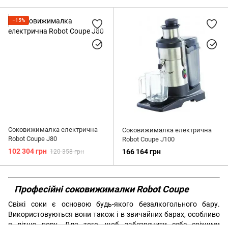
Шейкери
Для темперування
−15%
Нок-бокси
Мадлери
Стрейнери
Соковижималка електрична
Соковижималка електрична
Robot Coupe J80
Robot Coupe J100
102 304 грн
166 164 грн
120 358 грн
Професійні соковижималки Robot Coupe
Свіжі соки є основою будь-якого безалкогольного бару.
Використовуються вони також і в звичайних барах, особливо
в літню пору. Для того, щоб забезпечити себе свіжими