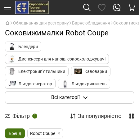
Обладнання для ресторану
Барне обладнання
Соковитиска
Соковижималки Robot Coupe
Блендери
Диспенсери для напоїв, сокоохолоджувачі
Електрокип'ятильники
Кавоварки
Льодогенератор
Льодокришитель
Молочники (пітчери)
Молочні міксери
Всі категорії
Соковитискачі
Шоколадниці
Фільтр
За популярністю
1
Барні холодильники
Бренд
Барні органайзери, тримачі стаканів
Robot Coupe
Джигери