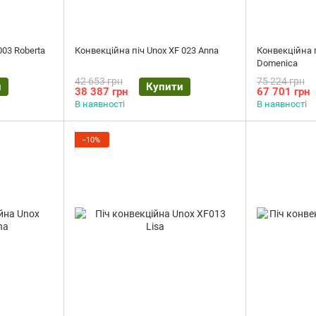
003 Roberta
Конвекційна піч Unox XF 023 Anna
Конвекційна 
Domenica
42 653 грн
75 224 грн
и
Купити
38 387 грн
67 701 грн
В наявності
В наявності
−10%