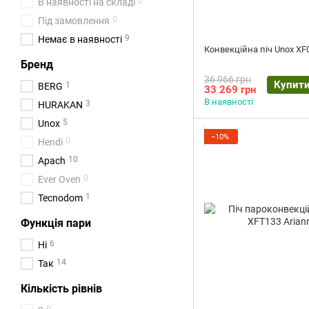
0
В наявності на складі
0
Під замовлення
9
Немає в наявності
Конвекційна піч Unox XF
Бренд
36 966 грн
Купит
1
BERG
33 269 грн
В наявності
3
HURAKAN
5
Unox
−10%
0
Hendi
10
Apach
0
Ever Oven
1
Tecnodom
Функція пари
6
Ні
14
Так
Кількість рівнів