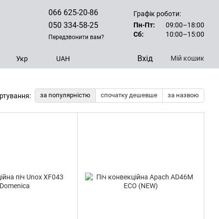
066 625-20-86
Графік роботи:
050 334-58-25
Пн-Пт:
09:00–18:00
Сб:
10:00–15:00
Передзвонити вам?
Вхід
Мій кошик
Укр
UAH
за популярністю
спочатку дешевше
за назвою
ртування: