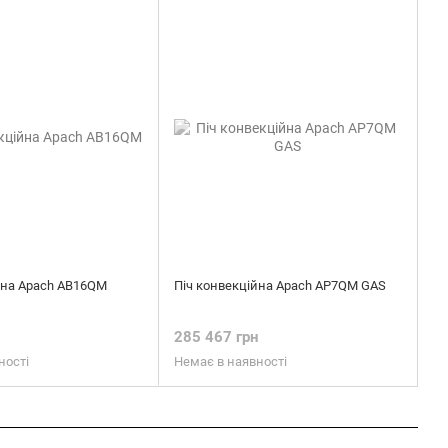
йна Apach AB16QM
Піч конвекційна Apach AP7QM GAS
н
285 467 грн
ності
Немає в наявності