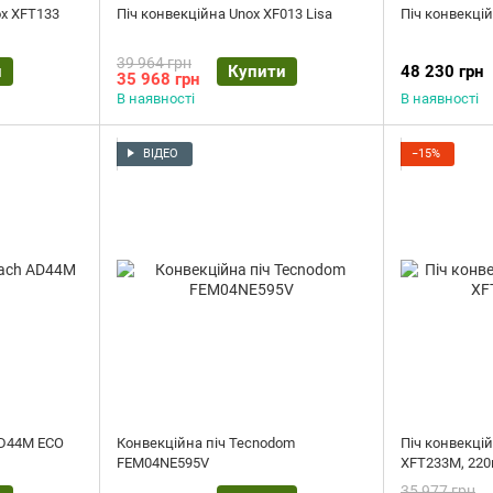
ox XFT133
Піч конвекційна Unox XF013 Lisa
Піч конвекці
39 964 грн
и
Купити
48 230 грн
35 968 грн
В наявності
В наявності
ВІДЕО
−15%
AD44M ECO
Конвекційна піч Tecnodom
Піч конвекці
FEM04NE595V
XFT233M, 220
35 977 грн