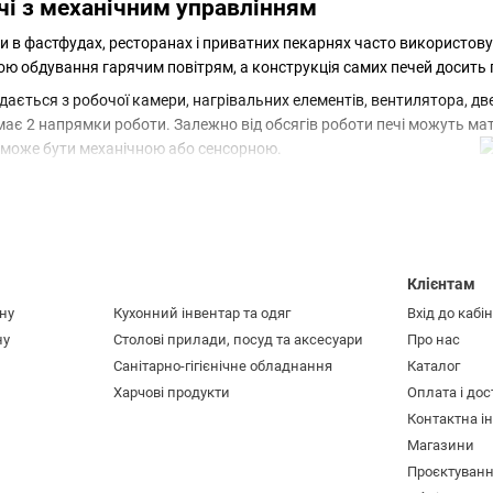
і з механічним управлінням
и в фастфудах, ресторанах і приватних пекарнях часто використо
ою обдування гарячим повітрям, а конструкція самих печей досить 
адається з робочої камери, нагрівальних елементів, вентилятора, дв
має 2 напрямки роботи. Залежно від обсягів роботи печі можуть мати
а може бути механічною або сенсорною.
нням значно популярніші, і на це є кілька причин:
і
Клієнтам
ну
Кухонний інвентар та одяг
Вхід до кабі
 дати збій навіть через перепади напруги, однак механічних ручок
ну
Столові прилади, посуд та аксесуари
Про нас
правління не лише надійніша, а й простіша у ремонті.
Санітарно-гігієнічне обладнання
Каталог
маркет ви можете купити конвекційну піч з механічним управлінням 
Харчові продукти
Оплата і до
 кафе, ресторанах і пекарнях. З такими печами ви завжди зможете
Контактна і
овій випічці, радимо звернути увагу на якісні
розстійні шафи
.
Магазини
Проєктуван