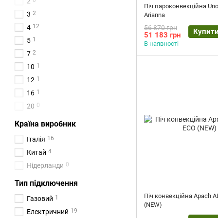
0
2
Піч пароконвекційна Un
2
3
Arianna
12
4
56 870 грн
Купит
51 183 грн
1
5
В наявності
2
7
1
10
1
12
1
16
0
20
Країна виробник
16
Італія
4
Китай
0
Нідерланди
Тип підключення
Піч конвекційна Apach 
1
Газовий
(NEW)
19
Електричний