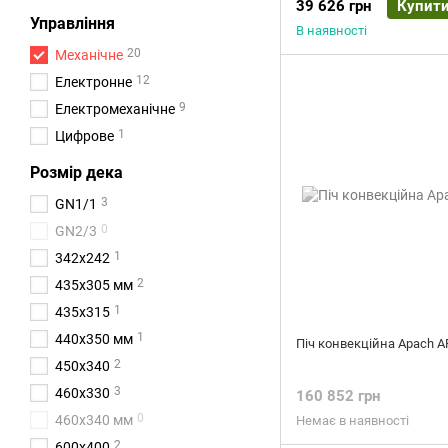
39 626 грн
Купит
Управління
В наявності
20
Механічне
12
Електронне
9
Електромеханічне
1
Цифрове
Розмір дека
3
GN1/1
0
GN2/3
1
342х242
2
435х305 мм
1
435x315
1
440х350 мм
Піч конвекційна Apach 
2
450х340
3
460x330
160 852 грн
0
460x340 мм
Немає в наявності
2
600x400