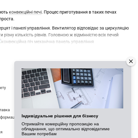
вують
конвекційні печі
. Процес приготування в таких печах
проста.
ерцят і панелі управління. Вентилятор відповідає за циркуляцію
 різну кількість рівнів. Головною ж відмінністю всіх печей
Контактна інформація
нету
066 625-20-86
 обладнання часто "слухається" навіть десятиліттями. При
050 334-58-25
Передзвонити вам?
за найкращою ціною. Ми пропонуємо якісні професійні печі, які
ставка
 досягати оптимального результату випікання. А якщо ви
Viber
Індивідуальне рішення для бізнесу
нформація
Telegram
Отримайте комерційну пропозицію на
обладнання, що оптимально відповідатиме
igoruzhorod@gmail.com
ня
Вашим потребам