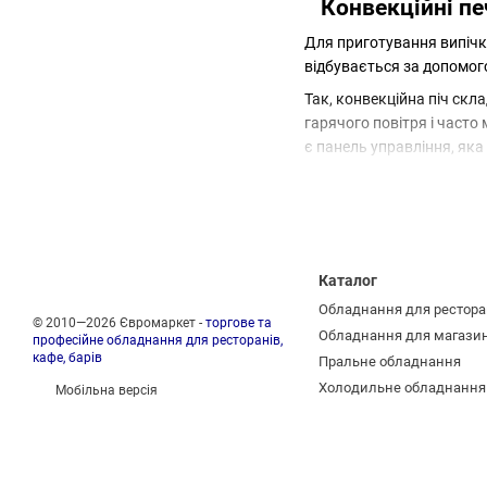
Конвекційні печ
Для приготування випічк
відбувається за допомог
Так, конвекційна піч скл
гарячого повітря і часто 
є панель управління, як
Печі з механічним управлі
Дешевша вартість
Простота в управлінн
Вища надійність
Каталог
Обладнання для рестора
Сенсорне управління може
© 2010—2026 Євромаркет -
торгове та
Обладнання для магази
цьому механічна панель у
професійне обладнання для ресторанів,
кафе, барів
Пральне обладнання
В інтернет-магазині Євро
Холодильне обладнання
Мобільна версія
можна використовувати в
спеціалізуєтесь на дріждж