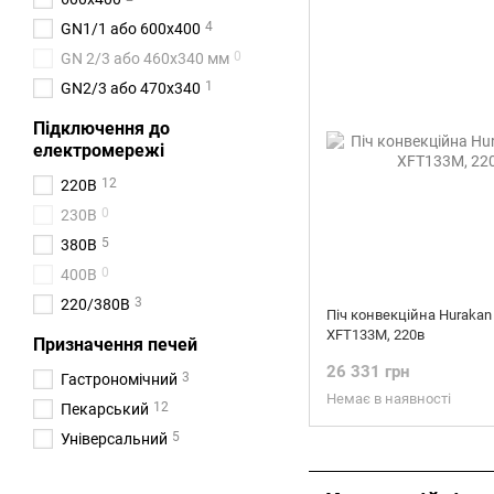
4
GN1/1 або 600x400
0
GN 2/3 або 460х340 мм
1
GN2/3 або 470х340
Підключення до
електромережі
12
220В
0
230В
5
380В
0
400В
3
220/380В
Піч конвекційна Hurakan
XFT133M, 220в
Призначення печей
26 331 грн
3
Гастрономічний
Немає в наявності
12
Пекарський
5
Універсальний