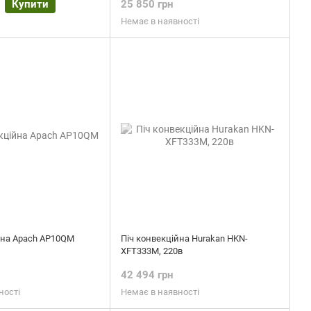
Купити
25 850 грн
Немає в наявності
йна Apach AP10QM
Піч конвекційна Hurakan HKN-
XFT333M, 220в
н
42 494 грн
ності
Немає в наявності