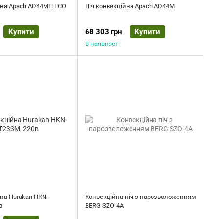
йна Apach AD44MH ECO
Піч конвекційна Apach AD44M
Купити
68 303 грн
Купити
В наявності
йна Hurakan HKN-
Конвекційна піч з парозволоженням
в
BERG SZO-4A