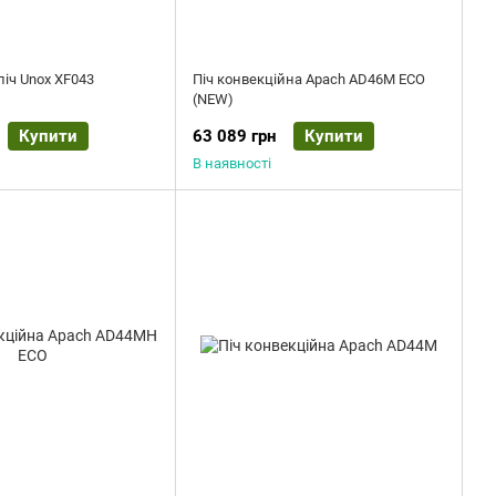
піч Unox XF043
Піч конвекційна Apach AD46M ECO
(NEW)
Купити
63 089 грн
Купити
В наявності