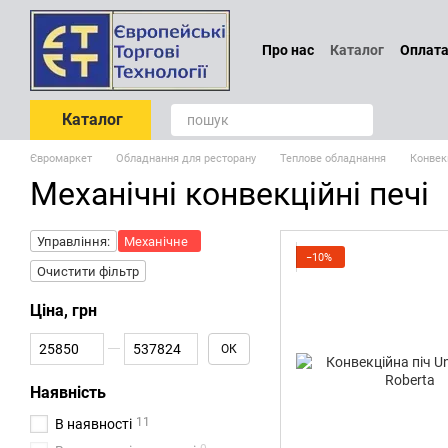
Перейти до основного контенту
Про нас
Каталог
Оплата
Проєктування
Обмін т
Блог
Відгуки про магаз
Каталог
Євромаркет
Обладнання для ресторану
Теплове обладнання
Конвекц
Механічні конвекційні печі
Управління:
Механічне
−10%
Очистити фільтр
Ціна, грн
Від Ціна, грн
До Ціна, грн
ОК
Наявність
11
В наявності