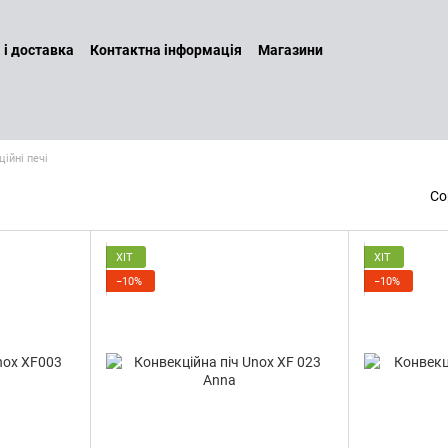
 і доставка
Контактна інформація
Магазини
а повернення
Договір оферти
Бренди
Наші послуги
ин
Політика конфіденційності
ійні печі
Со
ХІТ
ХІТ
−10%
−10%