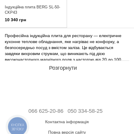
Індукційна плита BERG SL-50-
CKP43
10 340 грн
Професійна індукційна плита для ресторану — електричне
кухонне теплове обладнання, яке нагріває не конфорку, а
безпосередньо посуд з вмістом заліза. Це відбувається
завдяки вихровим струмам, що виникають під дією
високочастотного магнітного поля з частотою від 20 до 100
кГц.
Розгорнути
Купити індукційну плиту в Україні можна в інтернет-магазині
професійного обладнання для клієнтів сегменту ХОРЕКА
“Євромаркет”. Ми пропонуємо різні моделі таких пристроїв
для будь-яких потреб. В асортименті доступні різноманітні
варіанти за приємними цінами, які легко підібрати за зручною
системою фільтрації у каталозі на сайті.
066 625-20-86
050 334-58-25
Як працює індукційна плита для кухні HoReCa
Контактна інформація
КНОПКА
ЗВ'ЯЗКУ
Повна версія сайту
Індукційна плита BERG — сучасний кухонний прилад, у якому