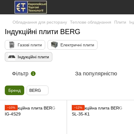
Обладнання для ресторану
Теплове обладнання
Плити
Ін
Індукційні плити BERG
Газові плити
Електричні плити
Індукційні плити
Фільтр
За популярністю
1
Бренд
BERG
−10%
−12%