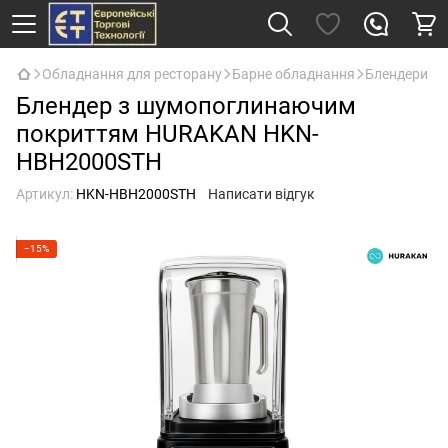
Обладнання для ресторану
Барне обладнання
Блендери
Блендер з шумопоглинаючим
покриттям HURAKAN HKN-
HBH2000STH
Артикул:
HKN-HBH2000STH
Написати відгук
−15%