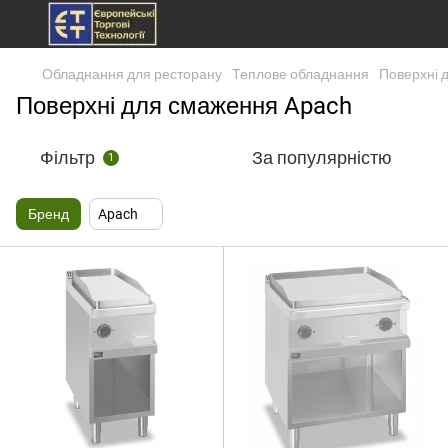
Обладнання для ресторану
Теплове обладнання
Поверхні 
Поверхні для смаження Apach
Фільтр
За популярністю
1
Бренд
Apach