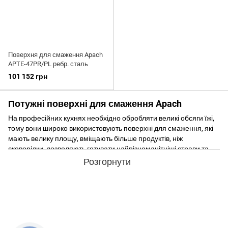
Поверхня для смаження Apach
APTE-47PR/PL ребр. сталь
101 152 грн
Потужні поверхні для смаження Apach
На професійних кухнях необхідно обробляти великі обсяги їжі,
тому вони широко використовують поверхні для смаження, які
мають велику площу, вміщають більше продуктів, ніж
сковорідки, дозволяють готувати найрізноманітніші страви та
при цьому напрочуд прості в експлуатації. Поверхні для
Розгорнути
смаження Apach італійського виробництва відзначаються
високою якістю матеріалів та виконання. Якщо вам потрібна
професійна поверхня для смаження у великий заклад
харчування, надійна в роботі та здатна витримувати високі
навантаження, радимо звернути увагу на продукцію
бренду Apach.