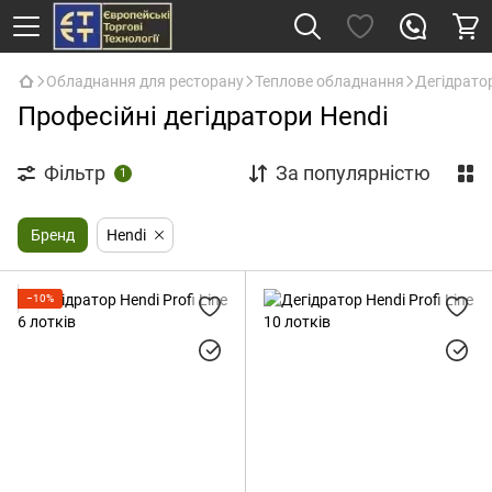
Обладнання для ресторану
Теплове обладнання
Дегідрато
Професійні дегідратори Hendi
Фільтр
За популярністю
1
Бренд
Hendi
−10%