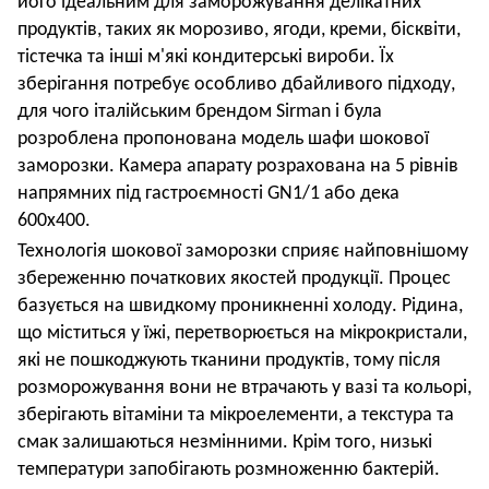
його ідеальним для заморожування делікатних
продуктів, таких як морозиво, ягоди, креми, бісквіти,
тістечка та інші м'які кондитерські вироби. Їх
зберігання потребує особливо дбайливого підходу,
для чого італійським брендом Sirman і була
розроблена пропонована модель шафи шокової
заморозки. Камера апарату
розрахован
а
на
5
рівні
в
напрямних під гастроємності GN1/1 або дека
600х400.
Технологія шокової заморозки
сприяє
найповн
ішому
збере
женню
початков
их
якостей продук
ції
. Процес
базується на швидкому проникненні холоду. Рідина,
що міститься у їжі, перетворюється на мікрокристали,
які не пошкоджують тканини продуктів, тому після
розморожування вони не втрачають у вазі та кольорі,
зберігають вітаміни та мікроелементи, а текстура та
смак залишаються незмінними. Крім того, низькі
температури запобігають розмноженню бактерій.