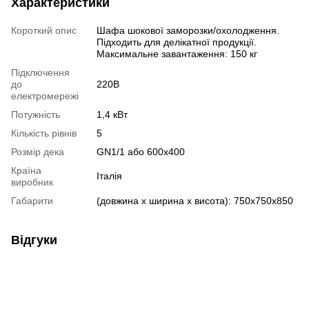
Характеристики
Короткий опис
Шафа шокової заморозки/охолодження.
Підходить для делікатної продукції.
Максимальне завантаження: 150 кг
Підключення
до
220В
електромережі
Потужність
1,4 кВт
Кількість рівнів
5
Розмір дека
GN1/1 або 600x400
Країна
Італія
виробник
Габарити
(довжина х ширина х висота): 750х750х850
Відгуки