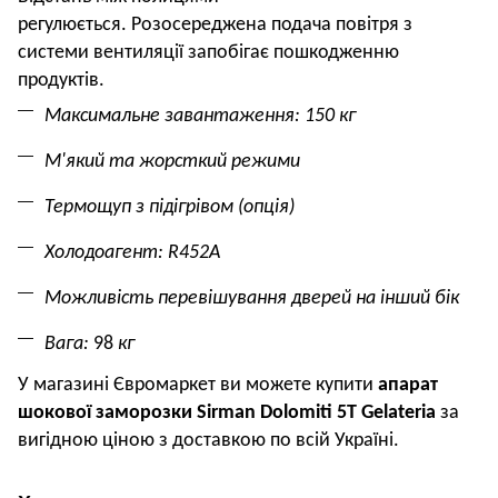
регулюється. Р
озосереджена подача повітря з
системи вентиляції запобігає пошкодженню
продуктів.
Максимальне завантаження: 150 кг
М'який та жорсткий режими
Термощуп з підігрівом (опція)
Холодоагент:
R452A
Можливість перевішування дверей на інший бік
Вага:
98
кг
У магазині Євромаркет ви можете купити
апарат
шокової заморозки
Sirman Dolomiti 5
T
Gelateria
за
вигідною ціною з доставкою по всій Україні.