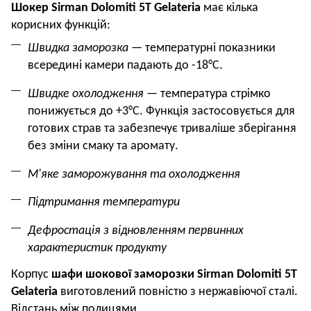
Шокер
Sirman Dolomiti 5
T
Gelateria
має кілька
корисних функцій:
Швидка заморозка
—
температурні
показники
всередині камери падають
до -
18
°С.
Швидке охолодження —
температура стрімко
понижується
до +3°С. Функція застосовується
для
готових страв та забезпечує триваліше зберігання
без зміни смаку та аромату.
М'яке заморожування та охолодження
Підтримання температури
Дефростація з відновленням первинних
характеристик продукту
Корпус
шафи
шокової заморозки
Sirman Dolomiti 5
T
Gelateria
виготовлений повністю
з нержавіючої сталі.
Відстань між полицями