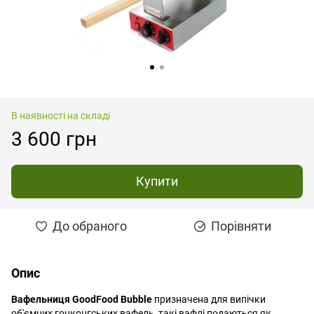
В наявності на складі
3 600 грн
Купити
До обраного
Порівняти
Опис
Вафельниця GoodFood Bubble
призначена для випічки
об'ємних гонконгських вафель, такі вафлі подаються як