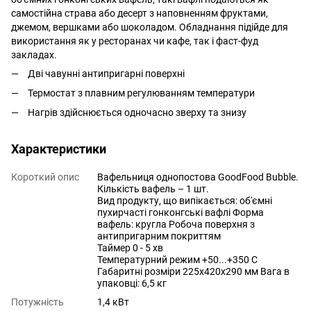
самостійна страва або десерт з наповненням фруктами,
джемом, вершками або шоколадом. Обладнання підійде для
використання як у ресторанах чи кафе, так і фаст-фуд
закладах.
Дві чавунні антипригарні поверхні
Термостат з плавним регулюванням температури
Нагрів здійснюється одночасно зверху та знизу
Характеристики
Короткий опис
Вафельниця однопостова GoodFood Bubble.
Кількість вафель – 1 шт.
Вид продукту, що випікається: об'ємні
пухирчасті гонконгські вафлі Форма
вафель: кругла Робоча поверхня з
антипригарним покриттям
Таймер 0 - 5 хв
Температурний режим +50...+350 С
Габаритні розміри 225х420х290 мм Вага в
упаковці: 6,5 кг
Потужність
1,4 кВт