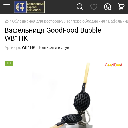
Обладнання для ресторану
Теплове обладнання
Вафельниц
Вафельниця GoodFood Bubble
WB1HK
Артикул:
WB1HK
Написати відгук
ХІТ