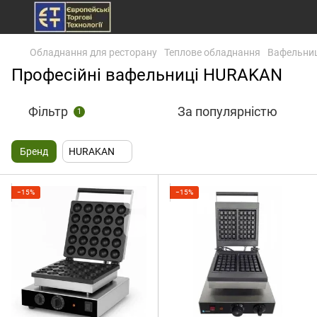
Обладнання для ресторану
Теплове обладнання
Вафельниц
Професійні вафельниці HURAKAN
Фільтр
За популярністю
1
Бренд
HURAKAN
−15%
−15%