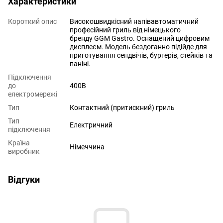
Характеристики
Короткий опис
Високошвидкісний напівавтоматичний
професійний гриль від німецького
бренду GGM Gastro. Оснащений цифровим
дисплеєм. Модель бездоганно підійде для
приготування сендвічів, бургерів, стейків та
паніні.
Підключення
до
400В
електромережі
Тип
Контактний (притискний) гриль
Тип
Електричний
підключення
Країна
Німеччина
виробник
Відгуки