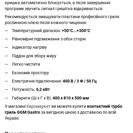
кришка автоматично блокується, а після завершення
програми звучить сигнал і решітка відкривається.
Рекомендується змащувати пластини професійного гриля
рослинною олією після кожного чищення.
Температурний діапазон:
+50°C...+300°C
Рівномірне підсмаження з обох сторін
Індикатор нагріву
Піддон для збору жиру
Легко чистити
Економія простору
Електричне підключення:
400 В / 3 Ф / 50 Гц
Потужність:
6,2 кВт
Габарити (Ш x Г x В):
400 x 810 x 500 мм
У магазині
Євромаркет
ви можете купити
контактний турбо
гриль GGM Gastro
за вигідною ціною з доставкою по всій
Україні.