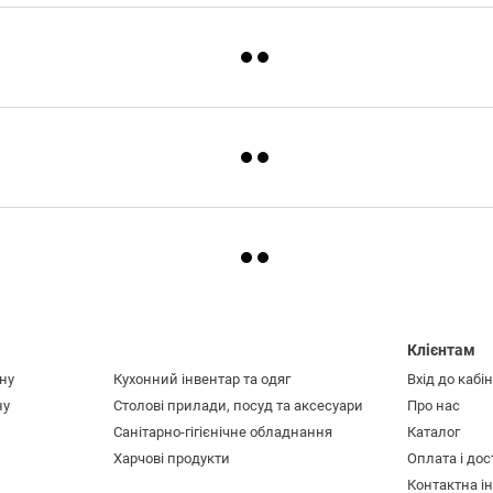
Клієнтам
ну
Кухонний інвентар та одяг
Вхід до кабі
ну
Столові прилади, посуд та аксесуари
Про нас
Санітарно-гігієнічне обладнання
Каталог
Харчові продукти
Оплата і до
Контактна і