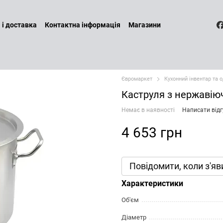
 і доставка
Контактна інформація
Магазини
а повернення
Договір оферти
Бренди
Наші послуги
ин
Політика конфіденційності
Євромаркет
Кухонний інвентар та 
Каструля з нержавіюч
Немає в наявності
Написати відг
4 653 грн
Повідомити, коли з'яв
Характеристики
Об'єм
Діаметр