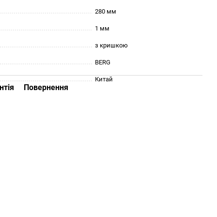
280 мм
1 мм
з кришкою
BERG
Китай
нтія
Повернення