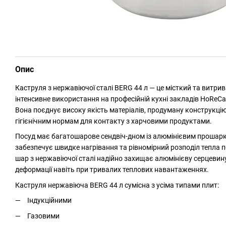
Опис
Каструля з нержавіючої сталі BERG 44 л — це місткий та витри
інтенсивне використання на професійній кухні закладів HoReCa
Вона поєднує високу якість матеріалів, продуману конструкцію 
гігієнічним нормам для контакту з харчовими продуктами.
Посуд має багатошарове сендвіч-дном із алюмінієвим прошар
забезпечує швидке нагрівання та рівномірний розподіл тепла по
шар з нержавіючої сталі надійно захищає алюмінієву серцевин
деформації навіть при тривалих теплових навантаженнях.
Каструля нержавіюча BERG 44 л сумісна з усіма типами плит:
Індукційними
Газовими