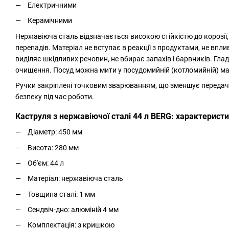
Електричними
Керамічними
Нержавіюча сталь відзначається високою стійкістю до корозії
перепадів. Матеріал не вступає в реакції з продуктами, не вплив
виділяє шкідливих речовин, не вбирає запахів і барвників. Гл
очищення. Посуд можна мити у посудомийній (котломийній) ма
Ручки закріплені точковим зварюванням, що зменшує передачу
безпеку під час роботи.
Каструля з нержавіючої сталі 44 л BERG: характерист
Діаметр: 450 мм
Висота: 280 мм
Об'єм: 44 л
Матеріал: нержавіюча сталь
Товщина сталі: 1 мм
Сендвіч-дно: алюміній 4 мм
Комплектація: з кришкою