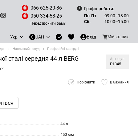
066 625-20-86
Графік роботи:
050 334-58-25
Пн-Пт:
09:00–18:00
Сб:
10:00–15:00
Передзвонити вам?
Вхід
Мій кошик
Укр
UAH
одяг
Наплитний посуд
Професійні каструлі
ої сталі середня 44 л BERG
Артикул
P1345
ук
Порівняти
В бажання
иться
44 л
450 мм