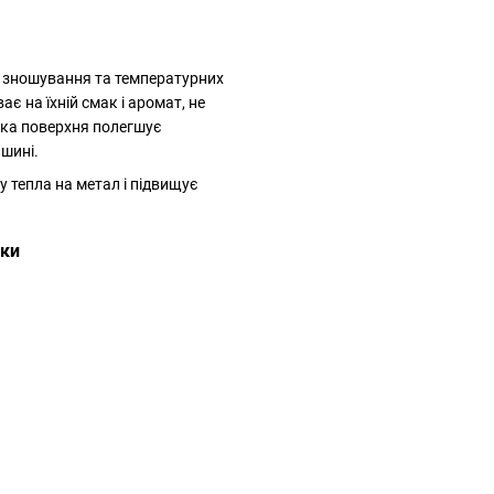
, зношування та температурних
ає на їхній смак і аромат, не
адка поверхня полегшує
шині.
 тепла на метал і підвищує
ики