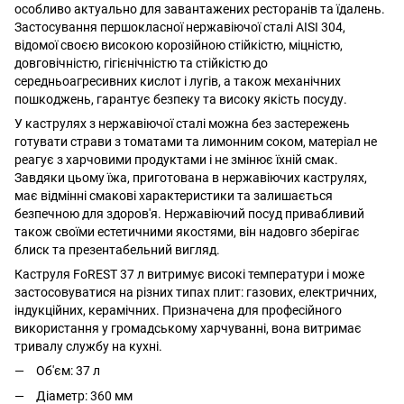
особливо актуально для завантажених ресторанів та їдалень.
Застосування першокласної нержавіючої сталі AISI 304,
відомої своєю високою корозійною стійкістю, міцністю,
довговічністю, гігієнічністю та стійкістю до
середньоагресивних кислот і лугів, а також механічних
пошкоджень, гарантує безпеку та високу якість посуду.
У каструлях з нержавіючої сталі можна без застережень
готувати страви з томатами та лимонним соком, матеріал не
реагує з харчовими продуктами і не змінює їхній смак.
Завдяки цьому їжа, приготована в нержавіючих каструлях,
має відмінні смакові характеристики та залишається
безпечною для здоров'я. Нержавіючий посуд привабливий
також своїми естетичними якостями, він надовго зберігає
блиск та презентабельний вигляд.
Каструля FoREST 37 л витримує високі температури і може
застосовуватися на різних типах плит: газових, електричних,
індукційних, керамічних. Призначена для професійного
використання у громадському харчуванні, вона витримає
тривалу службу на кухні.
Об'єм: 37 л
Діаметр: 360 мм