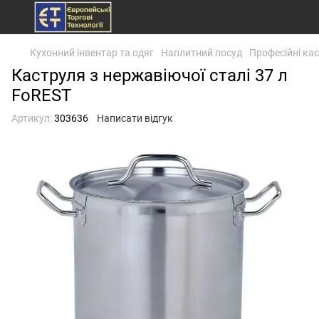
Кухонний інвентар та одяг
Наплитний посуд
Професійні кас
Каструля з нержавіючої сталі 37 л
FoREST
Артикул:
303636
Написати відгук