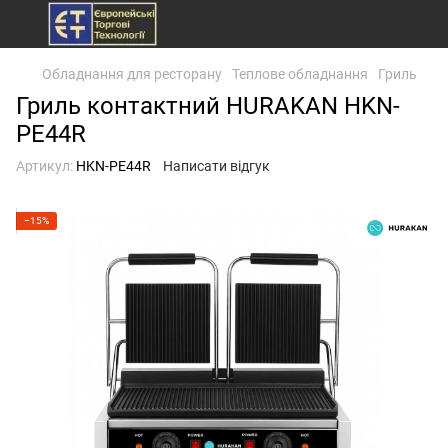
Обладнання для ресторану
Теплове обладнання
Гриль
Гриль контактний HURAKAN HKN-
PE44R
Артикул:
HKN-PE44R
Написати відгук
−15%