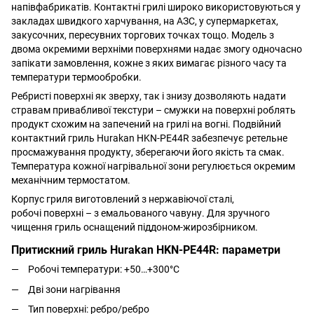
напівфабрикатів. Контактні грилі широко використовуються у
закладах швидкого харчування, на АЗС, у супермаркетах,
закусочних, пересувних торгових точках тощо. Модель з
двома окремими верхніми поверхнями надає змогу одночасно
запікати замовлення, кожне з яких вимагає різного часу та
температури термообробки.
Ребристі поверхні як зверху, так і знизу дозволяють надати
стравам привабливої текстури – смужки на поверхні роблять
продукт схожим на запечений на грилі на вогні. Подвійний
контактний гриль Hurakan HKN-PE44R забезпечує ретельне
просмажування продукту, зберегаючи його якість та смак.
Температура кожної нагрівальної зони регулюється окремим
механічним термостатом.
Корпус гриля виготовлений з нержавіючої сталі,
робочі поверхні – з емальованого чавуну. Для зручного
чищення гриль оснащений піддоном-жирозбірником.
Притискний гриль Hurakan HKN-PE44R: параметри
Робочі температури: +50…+300°С
Дві зони нагрівання
Тип поверхні: ребро/ребро