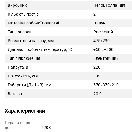
Виробник
Hendi, Голландія
Кількість постів
2
Матеріал робочої поверхні
Чавун
Тип поверхні
Рифлений
Розмір зони нагріву, мм
475x230
Діапазон робочих температур, °C
+50...+300
Тип підключення
Електричний
Напруга, В
220
Потужність, кВт
3.6
Габарити (ДхШхВ), мм
570x370x210
Вага, кг
20.0
Характеристики
Підключення
до
220В