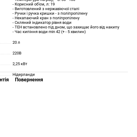
- Корисний об'єм, л: 19
- Виготовлений з нержавіючої сталі
- Ручки і ручка кришки - з поліпропілену
- Некапаючий кран з поліпропілену
- Скляний індикатор рівня води
- ТЕН встановлено під дном, що захищає його від накипу
- Час кипіння води min 42 (+ - 5 хвилин)
20 л
220В
2,25 кВт
Нідерланди
нтія
Повернення