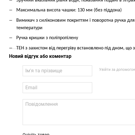
Зручний вказівник рівня води, показання подані в літра
Максимальна висота чашки: 130 мм (без піддона)
Вимикач з силіконовим покриттям і поворотна ручка для
температури
Ручка кришки з поліпропілену
ТЕН з захистом від перегріву встановлено під дном, що 
Новий відгук або коментар
Увійти за допомого
Оцініть товар