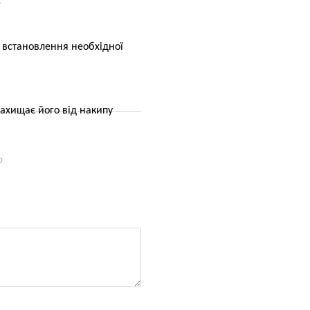
х
 встановлення необхідної
захищає його від накипу
ю