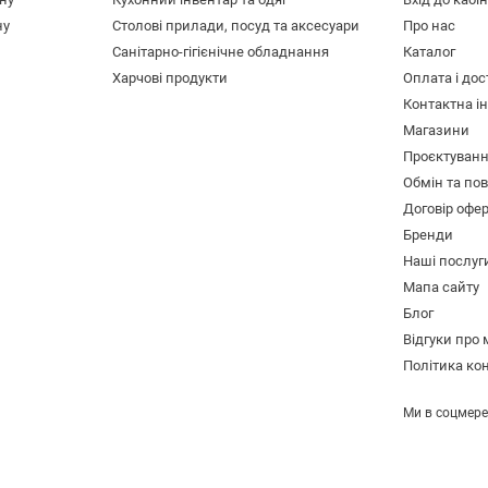
ну
Столові прилади, посуд та аксесуари
Про нас
Санітарно-гігієнічне обладнання
Каталог
Харчові продукти
Оплата і до
Контактна і
Магазини
Проєктуван
Обмін та по
Договір офе
Бренди
Наші послуг
Мапа сайту
Блог
Відгуки про
Політика ко
Ми в соцмер