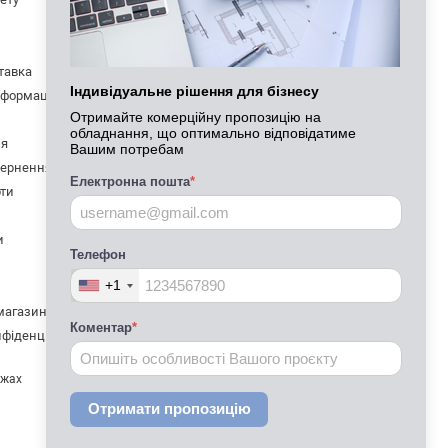
050 334-58-25
Передзвонити вам?
ставка
Viber
Індивідуальне рішення для бізнесу
нформація
Telegram
Отримайте комерційну пропозицію на
обладнання, що оптимально відповідатиме
igoruzhorod@gmail.com
ня
Вашим потребам
вернення
Електронна пошта
*
Закарпатська область
рти
м. Мукачево, вул. Данила Галицького,
17
м. Ужгород, вул. Карпатської України,
и
15
Телефон
Мапа проїзду
+1
 магазин
Коментар
*
нфіденційності
ежах
Отримати пропозицію