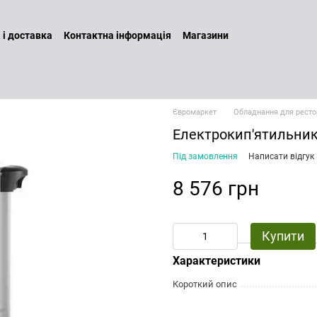
 і доставка
Контактна інформація
Магазини
а повернення
Договір оферти
Бренди
Наші послуги
ин
Політика конфіденційності
Євромаркет
Обладнання для ресто
Електрокип'ятильник
Під замовлення
Написати відгук
8 576 грн
Купити
Характеристики
Короткий опис