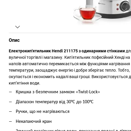
Опис
Електрокип'ятильник Hendi 211175 з одинарними стінками
для
вуличної торгівлі і магазину. Кип'ятильник пофесійний Хенді на
напоїв автоматично перемикається між функціями нагрівання 
температури, заощаджує енергію і добре зберігає тепло. Тобто
окупається і економить надалі ваші гроші. Використовується д
кип’ятіння води.
К
ришка з безпечним замком «Twist-Lock»
Діапазон температур від 30°C до 100°C
Ручки, що не нагріваються
Некапаючий кран