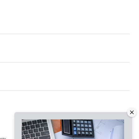
Контактна інформація
нету
066 625-20-86