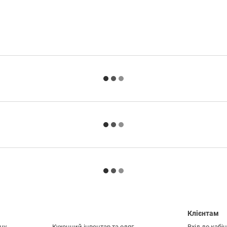
Клієнтам
ну
Кухонний інвентар та одяг
Вхід до кабі