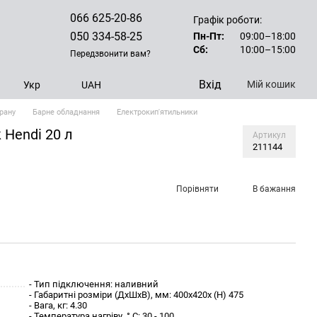
066 625-20-86
Графік роботи:
050 334-58-25
Пн-Пт:
09:00–18:00
Сб:
10:00–15:00
Передзвонити вам?
Вхід
Мій кошик
Укр
UAH
рану
Барне обладнання
Електрокип'ятильники
 Hendi 20 л
Артикул
211144
Порівняти
В бажання
- Тип підключення: наливний
- Габаритні розміри (ДхШхВ), мм: 400x420x (H) 475
- Вага, кг: 4.30
- Температура нагріву, ° С: 30 - 100