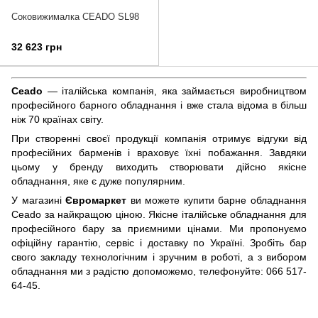
Соковижималка CEADO SL98
32 623 грн
Ceado
— італійська компанія, яка займається виробництвом
професійного барного обладнання і вже стала відома в більш
ніж 70 країнах світу.
При створенні своєї продукції компанія отримує відгуки від
професійних барменів і враховує їхні побажання. Завдяки
цьому у бренду виходить створювати дійсно якісне
обладнання, яке є дуже популярним.
У магазині
Євромаркет
ви можете купити барне обладнання
Ceado за найкращою ціною. Якісне італійське обладнання для
професійного бару за приємними цінами. Ми пропонуємо
офіційну гарантію, сервіс і доставку по Україні. Зробіть бар
свого закладу технологічним і зручним в роботі, а з вибором
обладнання ми з радістю допоможемо, телефонуйте: 066 517-
64-45.