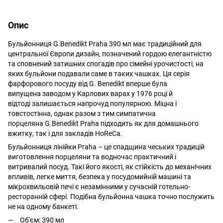
Опис
Бульйонниця G.Benedikt Praha 390 мл має традиційний для
центральної Європи дизайн, позначений гордою елегантністю
та сповнений затишних спогадів про сімейні урочистості, на
яких бульйони подавали саме в таких чашках. Ця серія
фарфорового посуду від G. Benedikt вперше була
випущена заводом у Карлових варах у 1976 році й
відтоді залишається напрочуд популярною. Міцна і
товстостінна, однак разом з тим симпатична
порцеляна G.Benedikt Praha підходить як для домашнього
вжитку, так і для закладів HoReCa.
Бульйонниця лінійки Praha – це спадщина чеських традицій
виготовлення порцеляни та водночас практичний і
витривалий посуд. Такі його якості, як стійкість до механічних
впливів, легке миття, безпека у посудомийній машині та
мікрохвильовій печі є незамінними у сучасній готельно-
ресторанній сфері. Подібна бульйонна чашка точно послужить
не на одному банкеті.
Об'єм: 390 мл