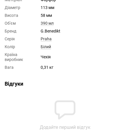
Діаметр
113 мм
Висота
58 мм
Об'єм
390 мл
Бренд
G.Benedikt
Серія
Praha
Колір
Білий
Країна
Чехія
виробник
Вага
0,31 кг
Відгуки
Додайте перший відгук