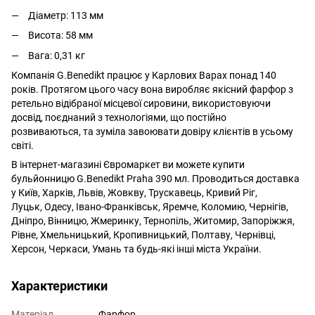
Діаметр: 113 мм
Висота: 58 мм
Вага: 0,31 кг
Компанія G.Benedikt працює у Карлових Варах понад 140
років. Протягом цього часу вона виробляє якісний фарфор з
ретельно відібраної місцевої сировини, використовуючи
досвід, поєднаний з технологіями, що постійно
розвиваються, та зуміла завоювати довіру клієнтів в усьому
світі.
В інтернет-магазині Євромаркет ви можете купити
бульйонницю G.Benedikt Praha 390 мл. Проводиться доставка
у Київ, Харків, Львів, Жовкву, Трускавець, Кривий Ріг,
Луцьк, Одесу, Івано-Франківськ, Яремче, Коломию, Чернігів,
Дніпро, Вінницю, Жмеринку, Тернопіль, Житомир, Запоріжжя,
Рівне, Хмельницький, Кропивницький, Полтаву, Чернівці,
Херсон, Черкаси, Умань та будь-які інші міста України.
Характеристики
Матеріал
Фарфор