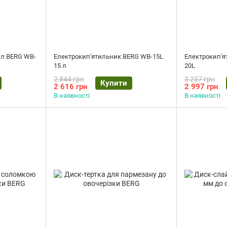
 л BERG WB-
Електрокип'ятильник BERG WB-15L
Електрокип'я
15 л
20L
2 844 грн
3 257 грн
Купити
2 616 грн
2 997 грн
В наявності
В наявності