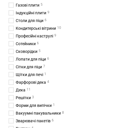
5
Газові плити
9
Індукційні плити
6
Столи для піци
10
Кондитерські вітрини
9
Професійні каструлі
6
Сотейники
5
Сковорідки
6
Лопати для піци
7
Сітки для піци
1
Щітки для печі
4
Фарфорові дека
11
Дека
3
Решітки
1
Форми для випічки
8
Вакуумні пакувальники
6
Зварювачі пакетів