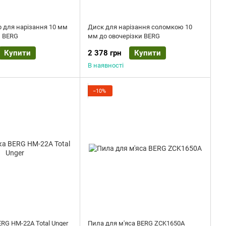
 для нарізання 10 мм
Диск для нарізання соломкою 10
и BERG
мм до овочерізки BERG
Купити
2 378 грн
Купити
В наявності
−10%
RG HM-22A Total Unger
Пила для м'яса BERG ZCK1650A