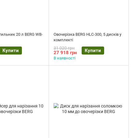
тильник 20 л BERG WB-
Овочерізка BERG HLC-300, 5 дисків у
комплекті
31 020 грн
Купити
Купити
27 918 грн
В наявності