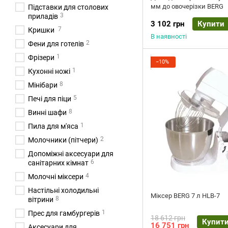
мм до овочерізки BERG
Підставки для столових
3
приладів
3 102 грн
Купити
7
Кришки
В наявності
2
Фени для готелів
1
Фрізери
−10%
1
Кухонні ножі
8
Мінібари
5
Печі для піци
8
Винні шафи
1
Пила для м'яса
2
Молочники (пітчери)
Допоміжні аксесуари для
6
санітарних кімнат
4
Молочні міксери
Настільні холодильні
Міксер BERG 7 л HLB-7
8
вітрини
1
Прес для гамбургерів
18 612 грн
Купит
16 751 грн
Аксесуари для