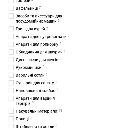
4
Тостери
7
Вафельниці
Засоби та аксесуари для
6
посудомийних машин
2
Грилі для курей
1
Апарати для цукрової вати
2
Апарати для попкорну
1
Обладнання для шаурми
8
Диспенсери для соусів
2
Рукомийники
1
Варильні котли
1
Сушарки для салату
2
Наповнювачі ковбас
Апарати для варіння
3
гарнірів
13
Пакувальні матеріали
3
Полиці
2
Штабелери та рокли