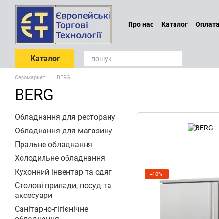
Перейти до основного контенту
Про нас
Каталог
Оплата
Проєктування
Обмін т
Блог
Відгуки про магаз
Каталог
Євромаркет
BERG
BERG
Обладнання для ресторану
Обладнання для магазину
Пральне обладнання
Холодильне обладнання
Кухонний інвентар та одяг
−10%
Столові прилади, посуд та
аксесуари
Санітарно-гігієнічне
обладнання