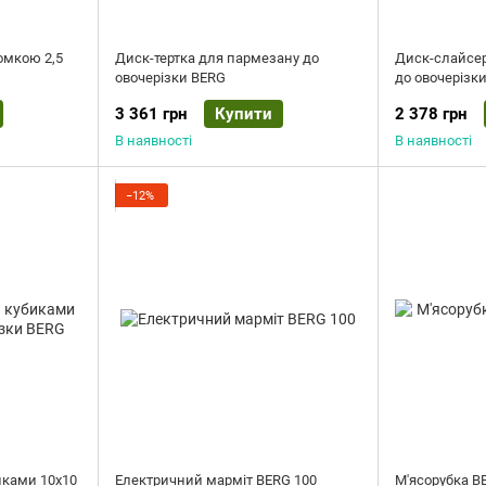
омкою 2,5
Диск-тертка для пармезану до
Диск-слайсер
овочерізки BERG
до овочерізк
3 361 грн
Купити
2 378 грн
В наявності
В наявності
−12%
иками 10x10
Електричний марміт BERG 100
М'ясорубка BE