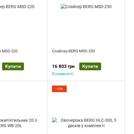
G MSD-220
Слайсер BERG MSD-250
Купити
16 803 грн
Купити
В наявності
−10%