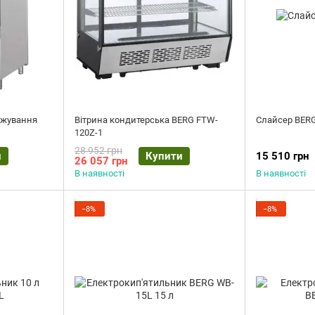
ожування
Вітрина кондитерська BERG FTW-
Слайсер BER
120Z-1
28 952 грн
и
Купити
15 510 грн
26 057 грн
В наявності
В наявності
−8%
−8%