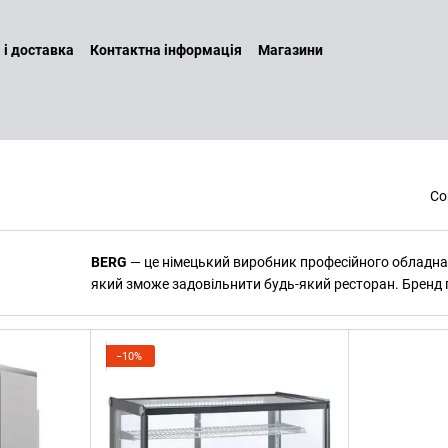
 і доставка
Контактна інформація
Магазини
а повернення
Договір оферти
Бренди
Наші послуги
ин
Політика конфіденційності
Со
BERG
— це німецький виробник професійного обладна
який зможе задовільнити будь-який ресторан. Бренд 
−10%