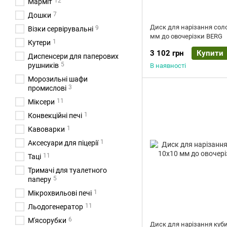
12
Марміт
7
Дошки
Диск для нарізання сол
9
Візки сервірувальні
мм до овочерізки BERG
1
Кутери
3 102 грн
Купити
Диспенсери для паперових
5
рушників
В наявності
Морозильні шафи
3
промислові
11
Міксери
1
Конвекційні печі
1
Кавоварки
1
Аксесуари для піцерії
11
Таці
Тримачі для туалетного
5
паперу
1
Мікрохвильові печі
11
Льодогенератор
6
М'ясорубки
Диск для нарізання куб