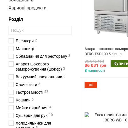
Харчові продукти
Розділ
2
Блендери
1
Млинниці
Апарат шокового замор
BERG TSD100 5 рівнів
3
Обладнання для ресторану
95 645 грн
Купит
Апарат шокового
86 081 грн
3
заморожування (шокер)
В наявності
8
Вакуумний пакувальник
3
Овочерізки
−8%
52
Гастроємності
6
Кошики
4
Мийки виробничі
10
Сушарки для рук
Холодильники для
5