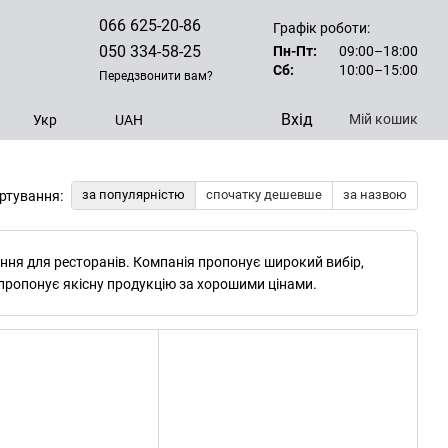
066 625-20-86
Графік роботи:
050 334-58-25
Пн-Пт:
09:00–18:00
Сб:
10:00–15:00
Передзвонити вам?
Вхід
Мій кошик
Укр
UAH
за популярністю
спочатку дешевше
за назвою
ртування:
ння для ресторанів. Компанія пропонує широкий вибір,
пропонує якісну продукцію за хорошими цінами.