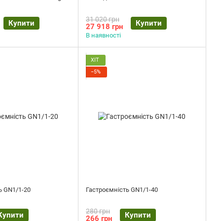
31 020 грн
Купити
Купити
27 918 грн
В наявності
ХІТ
−5%
ь GN1/1-20
Гастроємність GN1/1-40
280 грн
Купити
Купити
266 грн