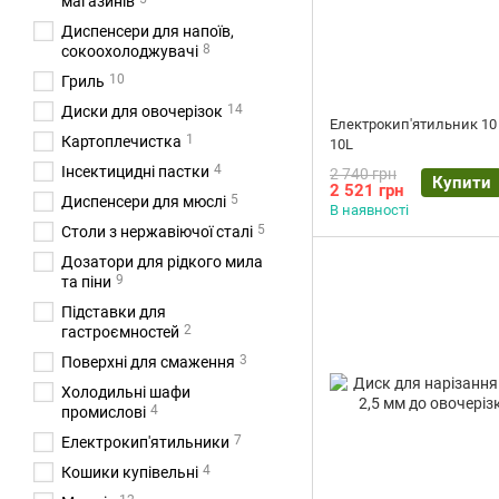
магазинів
Диспенсери для напоїв,
8
сокоохолоджувачі
10
Гриль
14
Диски для овочерізок
Електрокип'ятильник 10
1
Картоплечистка
10L
4
Інсектицидні пастки
2 740 грн
Купити
2 521 грн
5
Диспенсери для мюслі
В наявності
5
Столи з нержавіючої сталі
Дозатори для рідкого мила
9
та піни
Підставки для
2
гастроємностей
3
Поверхні для смаження
Холодильні шафи
4
промислові
7
Електрокип'ятильники
4
Кошики купівельні