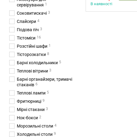
В наявності
1
сервірування
3
Соковитискачі
4
Слайсери
3
Подова піч
16
Тістоміси
1
Розстійні шафи
8
Тісторозкатки
5
Барні холодильники
3
Теплові вітрини
Барні органайзери, тримачі
6
стаканів
5
Теплові лампи
9
Фритюрниці
3
Мірні стакани
2
Нок-бокси
4
Морозильні столи
9
Холодильні столи