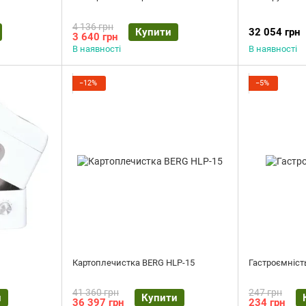
4 136 грн
Купити
32 054 грн
3 640 грн
В наявності
В наявності
−12%
−5%
Картоплечистка BERG HLP-15
Гастроємніст
41 360 грн
247 грн
и
Купити
36 397 грн
234 грн